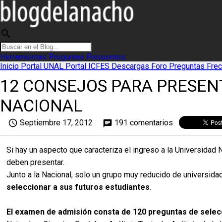
search
Herramientas
Preguntas Frecuentes
Inicio
Portal UNAL
Portal ICFES
Descargas
Foro
Preguntas Fre
12 CONSEJOS PARA PRESENT
NACIONAL
access_time
Septiembre 17, 2012
191 comentarios
chat
Si hay un aspecto que caracteriza el ingreso a la Universida
deben presentar.
Junto a la Nacional, solo un grupo muy reducido de universid
seleccionar a sus futuros estudiantes
.
El examen de admisión consta de 120 preguntas de selecc