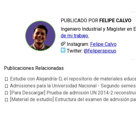
PUBLICADO POR
FELIPE CALVO
Ingeniero Industrial y Magíster en 
de mi trabajo.
Instagram:
Felipe Calvo
Twitter:
@feliperspicuo
Publicaciones Relacionadas
Estudie con Alejandría-D, el repositorio de materiales educ
bookmark_border
Admisiones para la Universidad Nacional - Segundo semes
bookmark_border
[Para Descargar] Prueba de admisión UN 2014-2 reconstru
bookmark_border
[Material de estudio] Estructura del examen de admisión 
bookmark_border