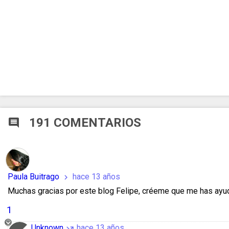
191 COMENTARIOS
comment
Paula Buitrago
hace 13 años
chevron_right
Muchas gracias por este blog Felipe, créeme que me has ayu
1
Unknown
hace 13 años
call_missed_outgoing