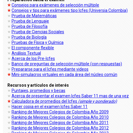
Consejos para exámenes de selección múltiple
Consejos y tips para exámenes tipo Icfes (Universia Colombia)
Prueba de Matemáticas
Prueba de Lenguaje
Prueba de Filosofía
Prueba de Ciencias Sociales
Prueba de Biología
Pruebas de Física y Química
El componente flexible
Análisis Textual
Acerca de los Pre-Icfes
Banco de preguntas de selección múltiple (con respuestas)
Prepararse para el Icfes mediante videos
Mini-simulacros virtuales en cada área del núcleo común
Recursos y artículos de interés
Puntajes, promedios y becas
Acerca de presentar el examen Icfes Saber 11 mas de una vez
Calculadora de promedios del Icfes
(simple y ponderado)
Hacer copia en el examen Icfes Saber 11
Ranking de Mejores Colegios de Colombia Año 2009
Ranking de Mejores Colegios de Colombia Año 2010
Ranking de Mejores Colegios de Colombia Año 2011
Ranking de Mejores Colegios de Colombia Año 2012