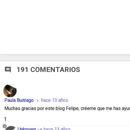
191 COMENTARIOS
comment
Paula Buitrago
hace 13 años
chevron_right
Muchas gracias por este blog Felipe, créeme que me has ayu
1
Unknown
hace 13 años
call_missed_outgoing