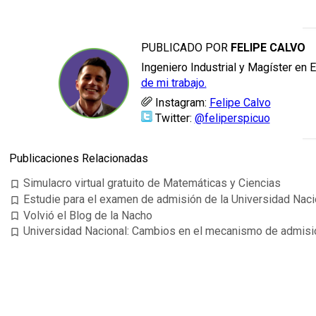
PUBLICADO POR
FELIPE CALVO
Ingeniero Industrial y Magíster en 
de mi trabajo.
Instagram:
Felipe Calvo
Twitter:
@feliperspicuo
Publicaciones Relacionadas
Simulacro virtual gratuito de Matemáticas y Ciencias
bookmark_border
Estudie para el examen de admisión de la Universidad Nacio
bookmark_border
Volvió el Blog de la Nacho
bookmark_border
Universidad Nacional: Cambios en el mecanismo de admisió
bookmark_border