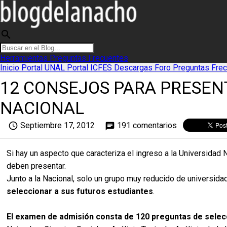
search
Herramientas
Preguntas Frecuentes
Inicio
Portal UNAL
Portal ICFES
Descargas
Foro
Preguntas Fre
12 CONSEJOS PARA PRESENT
NACIONAL
access_time
Septiembre 17, 2012
191 comentarios
chat
Si hay un aspecto que caracteriza el ingreso a la Universida
deben presentar.
Junto a la Nacional, solo un grupo muy reducido de universid
seleccionar a sus futuros estudiantes
.
El examen de admisión consta de 120 preguntas de selecc