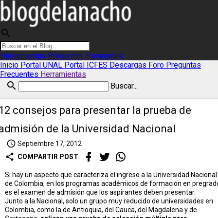
search
Herramientas
Preguntas Frecuentes
Inicio
Portal UNAL
Portal ICFES
Descargas
Foro
Preguntas
Frecuentes
Herramientas
search
Buscar...
12 consejos para presentar la prueba de
admisión de la Universidad Nacional
access_time
Septiembre 17, 2012
share
COMPARTIR POST
Si hay un aspecto que caracteriza el ingreso a la Universidad Nacional
de Colombia, en los programas académicos de formación en pregrad
es el examen de admisión que los aspirantes deben presentar.
Junto a la Nacional, solo un grupo muy reducido de universidades en
Colombia, como la de Antioquia, del Cauca, del Magdalena y de