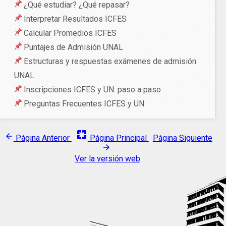
¿Qué estudiar? ¿Qué repasar?
Interpretar Resultados ICFES
Calcular Promedios ICFES
Puntajes de Admisión UNAL
Estructuras y respuestas exámenes de admisión
UNAL
Inscripciones ICFES y UN: paso a paso
Preguntas Frecuentes ICFES y UN
pages
arrow_back
Página Anterior
Página Principal
Página Siguiente
arrow_forward
Ver la versión web