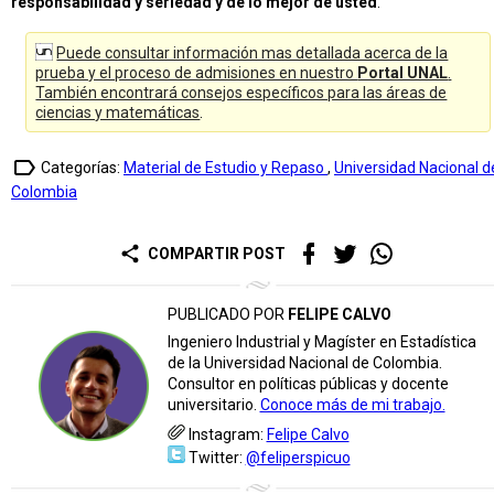
responsabilidad y seriedad y de lo mejor de usted
.
Puede consultar información mas detallada acerca de la
prueba y el proceso de admisiones en nuestro
Portal UNAL
.
También encontrará consejos específicos para las áreas de
ciencias y matemáticas
.
label_outline
Categorías:
Material de Estudio y Repaso
,
Universidad Nacional d
Colombia
share
COMPARTIR POST
PUBLICADO POR
FELIPE CALVO
Ingeniero Industrial y Magíster en Estadística
de la Universidad Nacional de Colombia.
Consultor en políticas públicas y docente
universitario.
Conoce más de mi trabajo.
Instagram:
Felipe Calvo
Twitter:
@feliperspicuo