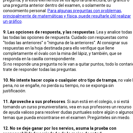
pregunta, y si esos elementos se los aporta una lectura, un gráfico o
una pregunta anterior dentro del examen, o solamente su
conocimiento personal.
Para algunas preguntas con problemas,
principalmente de matemáticas y física, puede resultarle útil realizar
un gráfico
.
9. Las opciones de respuesta, y las respuestas
. Lea y analice todas
las todas las opciones de respuesta. Cuidado con respuestas como
“todas las anteriores” o “ninguna de la anteriores”. Al consignar sus
respuestas en la hoja destinada para ello verifique que llene
completamente el óvalo con la mina del lápiz, y también, que se
responda en la casilla correspondiente.
Si no responde una pregunta no le van a quitar puntos, todo lo contari
trate de responder todas las preguntas.
10. No intente hacer copia o cualquier otro tipo de trampa
, no vale 
pena, no se engañe, no pierda su tiempo, no se exponga sin
justificación.
11. Aproveche a sus profesores
. Si aun está en el colegio, o si está
tomando un curso preuniversitario, vea en sus profesores un recurso
de ayuda valioso para resolver dudas puntuales sobre algún o alguno
temas que pueda encontrarse en el examen. Pregúnteles sin miedo.
12. No se deje ganar por los nervios, asuma la prueba con