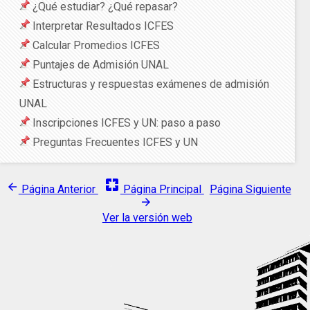
¿Qué estudiar? ¿Qué repasar?
Interpretar Resultados ICFES
Calcular Promedios ICFES
Puntajes de Admisión UNAL
Estructuras y respuestas exámenes de admisión
UNAL
Inscripciones ICFES y UN: paso a paso
Preguntas Frecuentes ICFES y UN
pages
arrow_back
Página Anterior
Página Principal
Página Siguiente
arrow_forward
Ver la versión web