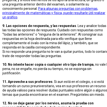
pregunta, y si esos elementos se los aporta una lectura, un gráfico o
una pregunta anterior dentro del examen, o solamente su
conocimiento personal.
Para algunas preguntas con problemas,
principalmente de matemáticas y física, puede resultarle útil realizar
un gráfico
.
9. Las opciones de respuesta, y las respuestas
. Lea y analice todas
las todas las opciones de respuesta. Cuidado con respuestas como
“todas las anteriores” o “ninguna de la anteriores”. Al consignar sus
respuestas en la hoja destinada para ello verifique que llene
completamente el óvalo con la mina del lápiz, y también, que se
responda en la casilla correspondiente.
Si no responde una pregunta no le van a quitar puntos, todo lo contari
trate de responder todas las preguntas.
10. No intente hacer copia o cualquier otro tipo de trampa
, no vale 
pena, no se engañe, no pierda su tiempo, no se exponga sin
justificación.
11. Aproveche a sus profesores
. Si aun está en el colegio, o si está
tomando un curso preuniversitario, vea en sus profesores un recurso
de ayuda valioso para resolver dudas puntuales sobre algún o alguno
temas que pueda encontrarse en el examen. Pregúnteles sin miedo.
12. No se deje ganar por los nervios, asuma la prueba con