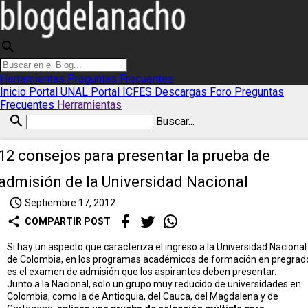
search
Herramientas
Preguntas Frecuentes
Inicio
Portal UNAL
Portal ICFES
Descargas
Foro
Preguntas
Frecuentes
Herramientas
search
Buscar...
12 consejos para presentar la prueba de
admisión de la Universidad Nacional
access_time
Septiembre 17, 2012
share
COMPARTIR POST
Si hay un aspecto que caracteriza el ingreso a la Universidad Nacional
de Colombia, en los programas académicos de formación en pregrad
es el examen de admisión que los aspirantes deben presentar.
Junto a la Nacional, solo un grupo muy reducido de universidades en
Colombia, como la de Antioquia, del Cauca, del Magdalena y de