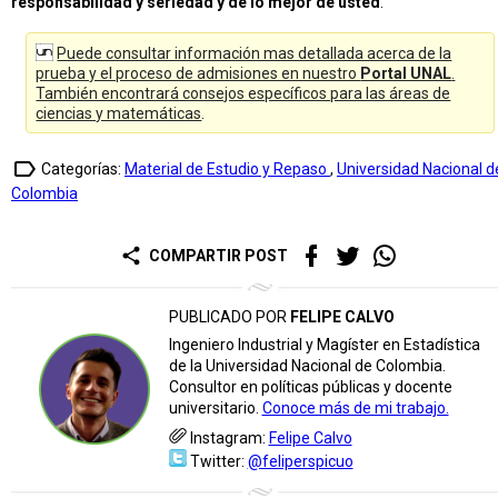
responsabilidad y seriedad y de lo mejor de usted
.
Puede consultar información mas detallada acerca de la
prueba y el proceso de admisiones en nuestro
Portal UNAL
.
También encontrará consejos específicos para las áreas de
ciencias y matemáticas
.
label_outline
Categorías:
Material de Estudio y Repaso
,
Universidad Nacional d
Colombia
share
COMPARTIR POST
PUBLICADO POR
FELIPE CALVO
Ingeniero Industrial y Magíster en Estadística
de la Universidad Nacional de Colombia.
Consultor en políticas públicas y docente
universitario.
Conoce más de mi trabajo.
Instagram:
Felipe Calvo
Twitter:
@feliperspicuo