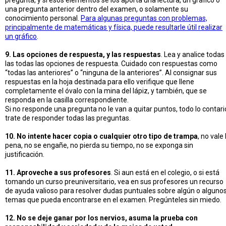
pregunta, y si esos elementos se los aporta una lectura, un gráfico o
una pregunta anterior dentro del examen, o solamente su
conocimiento personal.
Para algunas preguntas con problemas,
principalmente de matemáticas y física, puede resultarle útil realizar
un gráfico
.
9. Las opciones de respuesta, y las respuestas
. Lea y analice todas
las todas las opciones de respuesta. Cuidado con respuestas como
“todas las anteriores” o “ninguna de la anteriores”. Al consignar sus
respuestas en la hoja destinada para ello verifique que llene
completamente el óvalo con la mina del lápiz, y también, que se
responda en la casilla correspondiente.
Si no responde una pregunta no le van a quitar puntos, todo lo contari
trate de responder todas las preguntas.
10. No intente hacer copia o cualquier otro tipo de trampa
, no vale 
pena, no se engañe, no pierda su tiempo, no se exponga sin
justificación.
11. Aproveche a sus profesores
. Si aun está en el colegio, o si está
tomando un curso preuniversitario, vea en sus profesores un recurso
de ayuda valioso para resolver dudas puntuales sobre algún o alguno
temas que pueda encontrarse en el examen. Pregúnteles sin miedo.
12. No se deje ganar por los nervios, asuma la prueba con