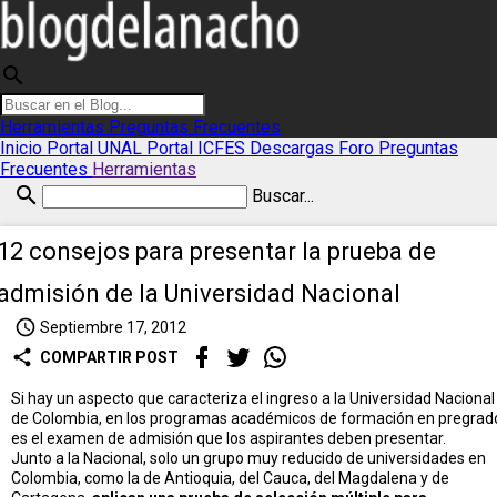
search
Herramientas
Preguntas Frecuentes
Inicio
Portal UNAL
Portal ICFES
Descargas
Foro
Preguntas
Frecuentes
Herramientas
search
Buscar...
12 consejos para presentar la prueba de
admisión de la Universidad Nacional
access_time
Septiembre 17, 2012
share
COMPARTIR POST
Si hay un aspecto que caracteriza el ingreso a la Universidad Nacional
de Colombia, en los programas académicos de formación en pregrad
es el examen de admisión que los aspirantes deben presentar.
Junto a la Nacional, solo un grupo muy reducido de universidades en
Colombia, como la de Antioquia, del Cauca, del Magdalena y de