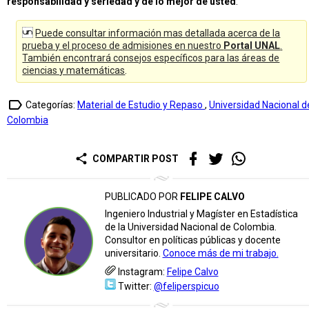
responsabilidad y seriedad y de lo mejor de usted
.
Puede consultar información mas detallada acerca de la
prueba y el proceso de admisiones en nuestro
Portal UNAL
.
También encontrará consejos específicos para las áreas de
ciencias y matemáticas
.
label_outline
Categorías:
Material de Estudio y Repaso
,
Universidad Nacional d
Colombia
share
COMPARTIR POST
PUBLICADO POR
FELIPE CALVO
Ingeniero Industrial y Magíster en Estadística
de la Universidad Nacional de Colombia.
Consultor en políticas públicas y docente
universitario.
Conoce más de mi trabajo.
Instagram:
Felipe Calvo
Twitter:
@feliperspicuo