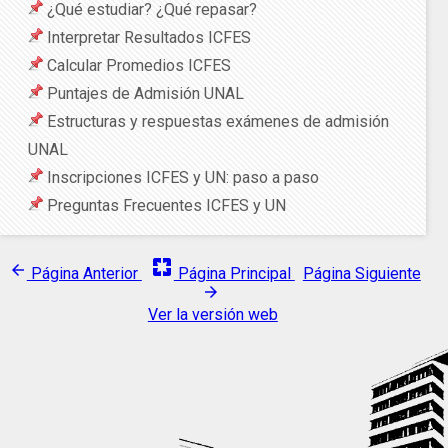
¿Qué estudiar? ¿Qué repasar?
Interpretar Resultados ICFES
Calcular Promedios ICFES
Puntajes de Admisión UNAL
Estructuras y respuestas exámenes de admisión
UNAL
Inscripciones ICFES y UN: paso a paso
Preguntas Frecuentes ICFES y UN
pages
arrow_back
Página Anterior
Página Principal
Página Siguiente
arrow_forward
Ver la versión web