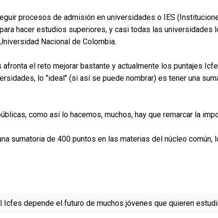
 seguir procesos de admisión en universidades o IES (Institucion
 para hacer estudios superiores, y casi todas las universidades
 Universidad Nacional de Colombia.
s afronta el reto mejorar bastante y actualmente los puntajes Ic
versidades, lo "ideal" (si así se puede nombrar) es tener una sum
 públicas, como así lo hacemos, muchos, hay que remarcar la imp
r una sumatoria de 400 puntos en las materias del núcleo común, 
l Icfes depende el futuro de muchos jóvenes que quieren estudi