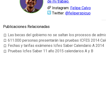
de mi trabajo.
Instagram:
Felipe Calvo
Twitter:
@feliperspicuo
Publicaciones Relacionadas
Las becas del gobierno no se saltan los procesos de admi
bookmark_border
611.000 personas presentarán las pruebas ICFES 2014 Cal
bookmark_border
Fechas y tarifas exámenes Icfes Saber Calendario A 2014
bookmark_border
Pruebas Icfes Saber 11 año 2015 calendarios A y B
bookmark_border