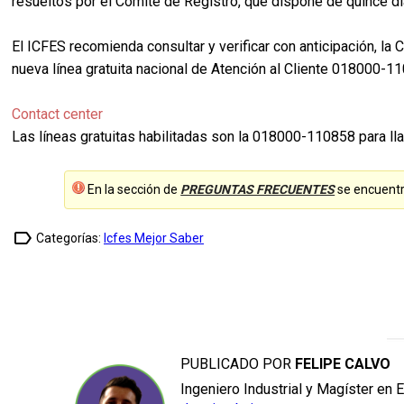
resueltos por el Comité de Registro, que dispone de quince dí
El ICFES recomienda consultar y verificar con anticipación, la
nueva línea gratuita nacional de Atención al Cliente 018000-
Contact center
Las líneas gratuitas habilitadas son la 018000-110858 para lla
En la sección de
PREGUNTAS FRECUENTES
se encuentr
label_outline
Categorías:
Icfes Mejor Saber
PUBLICADO POR
FELIPE CALVO
Ingeniero Industrial y Magíster en 