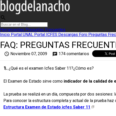
search
Herramientas
Preguntas Frecuentes
Inicio
Portal UNAL
Portal ICFES
Descargas
Foro
Preguntas Fre
FAQ: PREGUNTAS FRECUENTE
access_time
Noviembre 07, 2009
174 comentarios
chat
1.
¿Qué es el examen Icfes Saber 11?¿Cómo es?
El Examen de Estado sirve como
indicador de la calidad de
La prueba se realizá en un día, compuesta por dos sesiones: l
Para conocer la estructura completa y actual de la prueba haz c
Estructura Examen de Estado icfes Saber 11