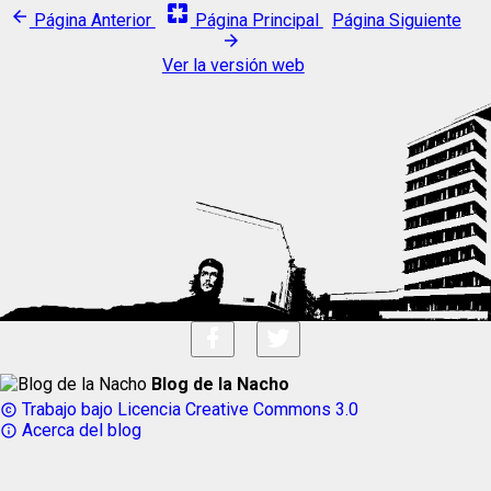
pages
arrow_back
Página Anterior
Página Principal
Página Siguiente
arrow_forward
Ver la versión web
Blog de la Nacho
Trabajo bajo Licencia Creative Commons 3.0
copyright
Acerca del blog
info_outline