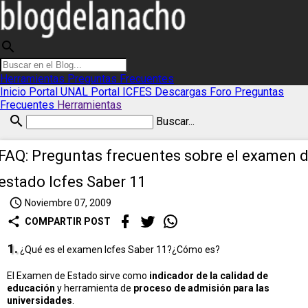
search
Herramientas
Preguntas Frecuentes
Inicio
Portal UNAL
Portal ICFES
Descargas
Foro
Preguntas
Frecuentes
Herramientas
search
Buscar...
FAQ: Preguntas frecuentes sobre el examen 
estado Icfes Saber 11
access_time
Noviembre 07, 2009
share
COMPARTIR POST
1.
¿Qué es el examen Icfes Saber 11?¿Cómo es?
El Examen de Estado sirve como
indicador de la calidad de
educación
y herramienta de
proceso de admisión para las
universidades
.