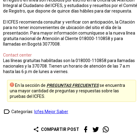
el registro en línea son recibidos por escrito en la Oficina de Atención
Integral al Ciudadano del ICFES, y estudiados y resueltos por el Comit
de Registro, que dispone de quince días hábiles para dar respuesta.
El ICFES recomienda consultar y verificar con anticipación, la Citación
para no tener inconvenientes de ubicación del sitio el día de la
presentación. Para mayor información comuníquese a la nueva línea
gratuita nacional de Atención al Cliente 018000-110858 y para
llamadas en Bogotá 3077008.
Contact center
Las líneas gratuitas habilitadas son la 018000-110858 para llamadas
nacionales y la 370708. Tienen un horario de atención de las 7 a.m
hasta las 6 p.m de lunes a viernes.
En la sección de
PREGUNTAS FRECUENTES
se encuentra
una mayor cantidad de preguntas y respuestas sobre las
pruebas del ICFES.
label_outline
Categorías:
Icfes Mejor Saber
share
COMPARTIR POST