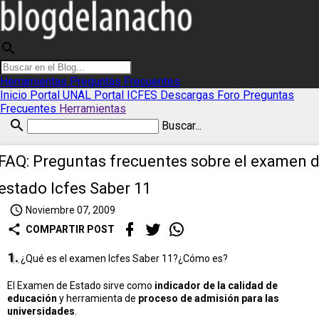
search
Herramientas
Preguntas Frecuentes
Inicio
Portal UNAL
Portal ICFES
Descargas
Foro
Preguntas
Frecuentes
Herramientas
search
Buscar...
FAQ: Preguntas frecuentes sobre el examen 
estado Icfes Saber 11
access_time
Noviembre 07, 2009
share
COMPARTIR POST
1.
¿Qué es el examen Icfes Saber 11?¿Cómo es?
El Examen de Estado sirve como
indicador de la calidad de
educación
y herramienta de
proceso de admisión para las
universidades
.