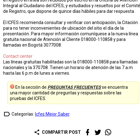
el registro en línea son recibidos por escrito en la Oficina de Atención
Integral al Ciudadano del ICFES, y estudiados y resueltos por el Comit
de Registro, que dispone de quince días hábiles para dar respuesta.
El ICFES recomienda consultar y verificar con anticipación, la Citación
para no tener inconvenientes de ubicación del sitio el día de la
presentación. Para mayor información comuníquese a la nueva línea
gratuita nacional de Atención al Cliente 018000-110858 y para
llamadas en Bogotá 3077008.
Contact center
Las líneas gratuitas habilitadas son la 018000-110858 para llamadas
nacionales y la 370708. Tienen un horario de atención de las 7 a.m
hasta las 6 p.m de lunes a viernes.
En la sección de
PREGUNTAS FRECUENTES
se encuentra
una mayor cantidad de preguntas y respuestas sobre las
pruebas del ICFES.
label_outline
Categorías:
Icfes Mejor Saber
share
COMPARTIR POST