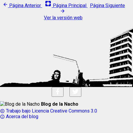
pages
arrow_back
Página Anterior
Página Principal
Página Siguiente
arrow_forward
Ver la versión web
Blog de la Nacho
Trabajo bajo Licencia Creative Commons 3.0
copyright
Acerca del blog
info_outline