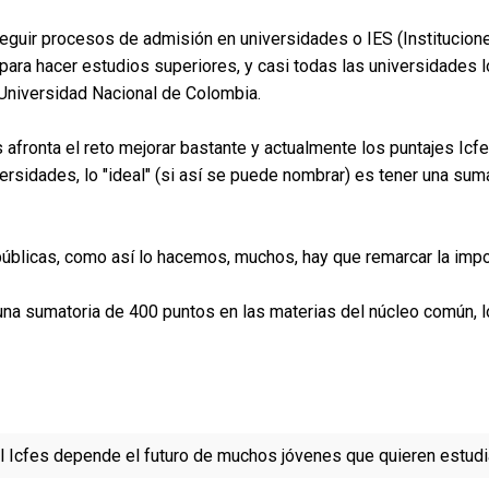
 seguir procesos de admisión en universidades o IES (Institucion
 para hacer estudios superiores, y casi todas las universidades
 Universidad Nacional de Colombia.
s afronta el reto mejorar bastante y actualmente los puntajes Ic
versidades, lo "ideal" (si así se puede nombrar) es tener una sum
 públicas, como así lo hacemos, muchos, hay que remarcar la imp
r una sumatoria de 400 puntos en las materias del núcleo común, 
l Icfes depende el futuro de muchos jóvenes que quieren estudi