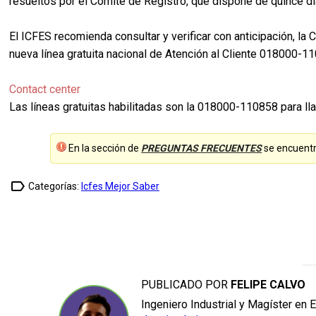
resueltos por el Comité de Registro, que dispone de quince dí
El ICFES recomienda consultar y verificar con anticipación, la
nueva línea gratuita nacional de Atención al Cliente 018000-
Contact center
Las líneas gratuitas habilitadas son la 018000-110858 para lla
En la sección de
PREGUNTAS FRECUENTES
se encuentr
label_outline
Categorías:
Icfes Mejor Saber
PUBLICADO POR
FELIPE CALVO
Ingeniero Industrial y Magíster en 