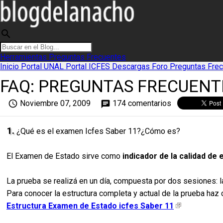
search
Herramientas
Preguntas Frecuentes
Inicio
Portal UNAL
Portal ICFES
Descargas
Foro
Preguntas Fre
FAQ: PREGUNTAS FRECUENTE
access_time
Noviembre 07, 2009
174 comentarios
chat
1.
¿Qué es el examen Icfes Saber 11?¿Cómo es?
El Examen de Estado sirve como
indicador de la calidad de
La prueba se realizá en un día, compuesta por dos sesiones: l
Para conocer la estructura completa y actual de la prueba haz c
Estructura Examen de Estado icfes Saber 11