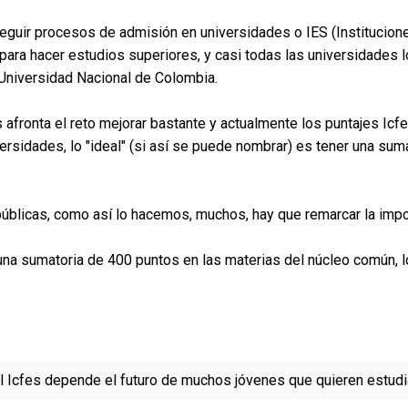
 seguir procesos de admisión en universidades o IES (Institucion
 para hacer estudios superiores, y casi todas las universidades
 Universidad Nacional de Colombia.
s afronta el reto mejorar bastante y actualmente los puntajes Ic
versidades, lo "ideal" (si así se puede nombrar) es tener una sum
 públicas, como así lo hacemos, muchos, hay que remarcar la imp
r una sumatoria de 400 puntos en las materias del núcleo común, 
l Icfes depende el futuro de muchos jóvenes que quieren estudi