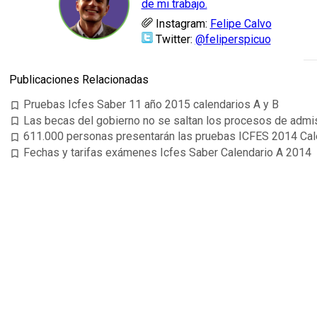
de mi trabajo.
Instagram:
Felipe Calvo
Twitter:
@feliperspicuo
Publicaciones Relacionadas
Pruebas Icfes Saber 11 año 2015 calendarios A y B
bookmark_border
Las becas del gobierno no se saltan los procesos de admi
bookmark_border
611.000 personas presentarán las pruebas ICFES 2014 Cal
bookmark_border
Fechas y tarifas exámenes Icfes Saber Calendario A 2014
bookmark_border