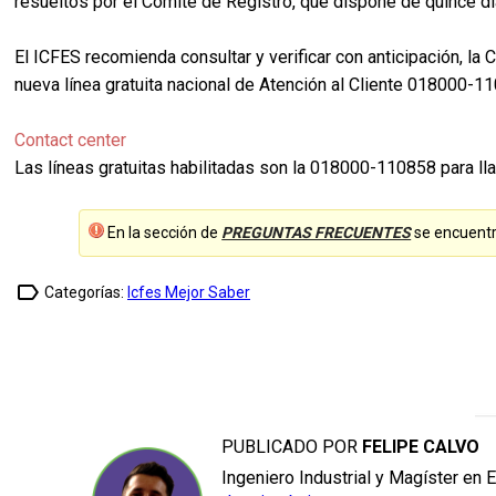
resueltos por el Comité de Registro, que dispone de quince dí
El ICFES recomienda consultar y verificar con anticipación, la
nueva línea gratuita nacional de Atención al Cliente 018000-
Contact center
Las líneas gratuitas habilitadas son la 018000-110858 para lla
En la sección de
PREGUNTAS FRECUENTES
se encuentr
label_outline
Categorías:
Icfes Mejor Saber
PUBLICADO POR
FELIPE CALVO
Ingeniero Industrial y Magíster en 