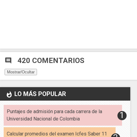
420 COMENTARIOS
comment
Mostrar/Ocultar
LO MÁS POPULAR
whatshot
Puntajes de admisión para cada carrera de la
Universidad Nacional de Colombia
Calcular promedios del examen Icfes Saber 11