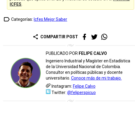
ICFES
.
label_outline
Categorías:
Icfes Mejor Saber
share
COMPARTIR POST
PUBLICADO POR
FELIPE CALVO
Ingeniero Industrial y Magíster en Estadística
de la Universidad Nacional de Colombia.
Consultor en políticas públicas y docente
universitario.
Conoce más de mi trabajo.
Instagram:
Felipe Calvo
Twitter:
@feliperspicuo