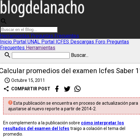
search
Herramientas
Preguntas Frecuentes
Inicio
Portal UNAL
Portal ICFES
Descargas
Foro
Preguntas
Frecuentes
Herramientas
search
Buscar...
Calcular promedios del examen Icfes Saber 1
access_time
Octubre 15, 2011
share
COMPARTIR POST
Esta publicación se encuentra en proceso de actualización para
ajustarse al nuevo reporte a partir de 2014-2.
En complemento a la publicación sobre
cómo interpretar los
resultados del examen del Icfes
traigo a colación el tema del
promedio.