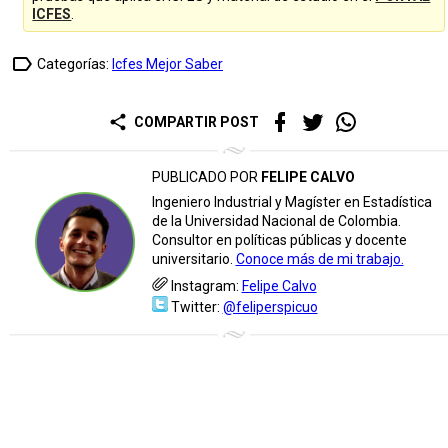
ICFES
.
label_outline
Categorías:
Icfes Mejor Saber
share
COMPARTIR POST
PUBLICADO POR
FELIPE CALVO
Ingeniero Industrial y Magíster en Estadística
de la Universidad Nacional de Colombia.
Consultor en políticas públicas y docente
universitario.
Conoce más de mi trabajo.
Instagram:
Felipe Calvo
Twitter:
@feliperspicuo