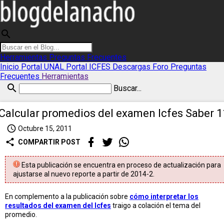
search
Herramientas
Preguntas Frecuentes
Inicio
Portal UNAL
Portal ICFES
Descargas
Foro
Preguntas
Frecuentes
Herramientas
search
Buscar...
Calcular promedios del examen Icfes Saber 1
access_time
Octubre 15, 2011
share
COMPARTIR POST
Esta publicación se encuentra en proceso de actualización para
ajustarse al nuevo reporte a partir de 2014-2.
En complemento a la publicación sobre
cómo interpretar los
resultados del examen del Icfes
traigo a colación el tema del
promedio.