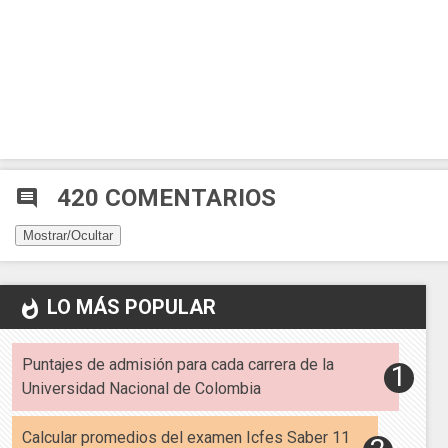
420 COMENTARIOS
comment
Mostrar/Ocultar
LO MÁS POPULAR
whatshot
Puntajes de admisión para cada carrera de la
Universidad Nacional de Colombia
Calcular promedios del examen Icfes Saber 11