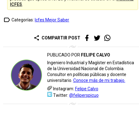
ICFES
.
label_outline
Categorías:
Icfes Mejor Saber
share
COMPARTIR POST
PUBLICADO POR
FELIPE CALVO
Ingeniero Industrial y Magíster en Estadística
de la Universidad Nacional de Colombia.
Consultor en políticas públicas y docente
universitario.
Conoce más de mi trabajo.
Instagram:
Felipe Calvo
Twitter:
@feliperspicuo