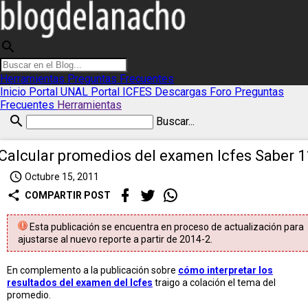
search
Herramientas
Preguntas Frecuentes
Inicio
Portal UNAL
Portal ICFES
Descargas
Foro
Preguntas
Frecuentes
Herramientas
search
Buscar...
Calcular promedios del examen Icfes Saber 1
access_time
Octubre 15, 2011
share
COMPARTIR POST
Esta publicación se encuentra en proceso de actualización para
ajustarse al nuevo reporte a partir de 2014-2.
En complemento a la publicación sobre
cómo interpretar los
resultados del examen del Icfes
traigo a colación el tema del
promedio.