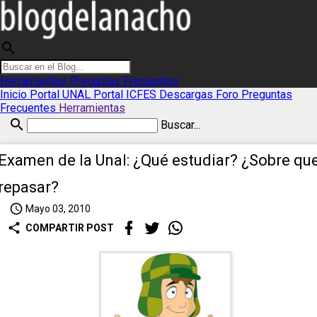
search
Herramientas
Preguntas Frecuentes
Inicio
Portal UNAL
Portal ICFES
Descargas
Foro
Preguntas
Frecuentes
Herramientas
search
Buscar...
Examen de la Unal: ¿Qué estudiar? ¿Sobre qu
repasar?
access_time
Mayo 03, 2010
share
COMPARTIR POST