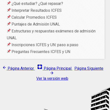
¿Qué estudiar? ¿Qué repasar?
Interpretar Resultados ICFES
Calcular Promedios ICFES
Puntajes de Admisión UNAL
Estructuras y respuestas exámenes de admisión
UNAL
Inscripciones ICFES y UN: paso a paso
Preguntas Frecuentes ICFES y UN
pages
arrow_back
Página Anterior
Página Principal
Página Siguiente
arrow_forward
Ver la versión web