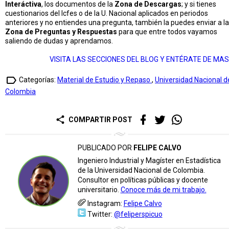
Interáctiva
, los documentos de la
Zona de Descargas
; y si tienes
cuestionarios del Icfes o de la U. Nacional aplicados en periodos
anteriores y no entiendes una pregunta, también la puedes enviar a la
Zona de Preguntas y Respuestas
para que entre todos vayamos
saliendo de dudas y aprendamos.
VISITA LAS SECCIONES DEL BLOG Y ENTÉRATE DE MAS
label_outline
Categorías:
Material de Estudio y Repaso
,
Universidad Nacional d
Colombia
share
COMPARTIR POST
PUBLICADO POR
FELIPE CALVO
Ingeniero Industrial y Magíster en Estadística
de la Universidad Nacional de Colombia.
Consultor en políticas públicas y docente
universitario.
Conoce más de mi trabajo.
Instagram:
Felipe Calvo
Twitter:
@feliperspicuo