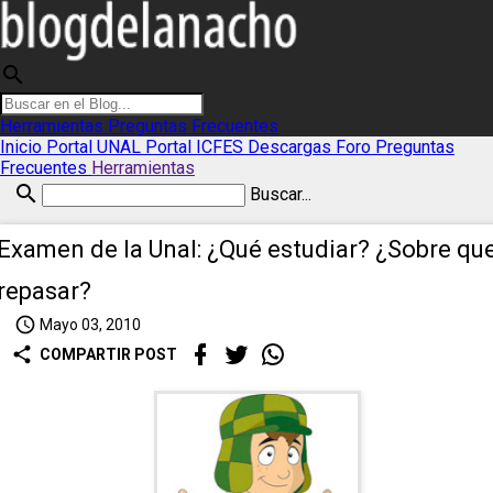
search
Herramientas
Preguntas Frecuentes
Inicio
Portal UNAL
Portal ICFES
Descargas
Foro
Preguntas
Frecuentes
Herramientas
search
Buscar...
Examen de la Unal: ¿Qué estudiar? ¿Sobre qu
repasar?
access_time
Mayo 03, 2010
share
COMPARTIR POST