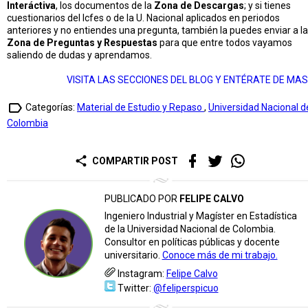
Interáctiva
, los documentos de la
Zona de Descargas
; y si tienes
cuestionarios del Icfes o de la U. Nacional aplicados en periodos
anteriores y no entiendes una pregunta, también la puedes enviar a la
Zona de Preguntas y Respuestas
para que entre todos vayamos
saliendo de dudas y aprendamos.
VISITA LAS SECCIONES DEL BLOG Y ENTÉRATE DE MAS
label_outline
Categorías:
Material de Estudio y Repaso
,
Universidad Nacional d
Colombia
share
COMPARTIR POST
PUBLICADO POR
FELIPE CALVO
Ingeniero Industrial y Magíster en Estadística
de la Universidad Nacional de Colombia.
Consultor en políticas públicas y docente
universitario.
Conoce más de mi trabajo.
Instagram:
Felipe Calvo
Twitter:
@feliperspicuo