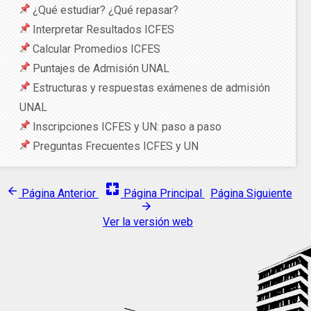
¿Qué estudiar? ¿Qué repasar?
Interpretar Resultados ICFES
Calcular Promedios ICFES
Puntajes de Admisión UNAL
Estructuras y respuestas exámenes de admisión
UNAL
Inscripciones ICFES y UN: paso a paso
Preguntas Frecuentes ICFES y UN
pages
arrow_back
Página Anterior
Página Principal
Página Siguiente
arrow_forward
Ver la versión web