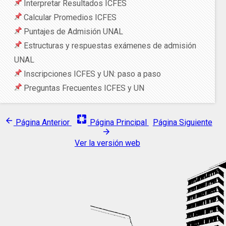
Interpretar Resultados ICFES
Calcular Promedios ICFES
Puntajes de Admisión UNAL
Estructuras y respuestas exámenes de admisión
UNAL
Inscripciones ICFES y UN: paso a paso
Preguntas Frecuentes ICFES y UN
pages
arrow_back
Página Anterior
Página Principal
Página Siguiente
arrow_forward
Ver la versión web