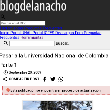
search
Herramientas
Preguntas Frecuentes
Inicio
Portal UNAL
Portal ICFES
Descargas
Foro
Preguntas
Frecuentes
Herramientas
search
Buscar...
Pasar a la Universidad Nacional de Colombia 
Parte 1
access_time
Septiembre 20, 2009
share
COMPARTIR POST
Esta publicación se encuentra en proceso de actualización.