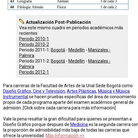
43
Geografía
Alemán:
1 de cada 3
44
Filología: Alemán
Física:
1 de cada 2
Actualización Post-Publicación
Vea este mismo cuadro en periodos académicos más
recientes:
Periodo 2010-1
Periodo 2010-2
Periodo 2011-1:
Bogotá
-
Medellín
-
Manizales -
Palmira
Periodo 2011-2:
Bogotá
-
Medellín
-
Manizales -
Palmira
Periodo 2012-1
Para carreras de la Facultad de Artes de la Unal Sede Bogotá como
Diseño Gráfico, Cine y Televisión
,
Artes Plásticas
,
Música y Música
Instrumental
se hacen pruebas específicas del área de conocimiento
propio de cada programa aparte del examen académico general de
admisión. [Click sobre cada carrera para más información]
Vale la pena resaltar la gran dificultad para quienes se presentan a
Diseño Gráfico porque despues de
Medicina
es la segunda carrera co
la proporción de admisibilidad más baja de todas las carreras que
ofrece la universidad.
Más Información >>