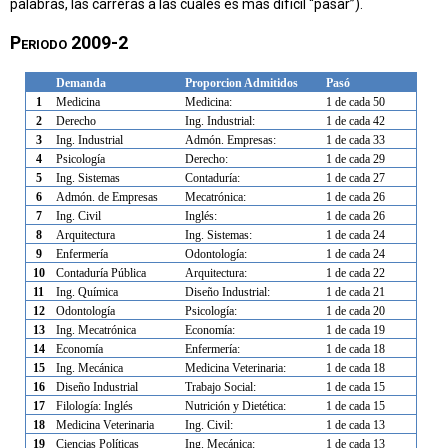
palabras, las carreras a las cuales es más difícil “pasar”).
Periodo 2009-2
Demanda
Proporcion
Admitidos
Pasó
1
Medicina
Medicina:
1 de cada 50
2
Derecho
Ing. Industrial:
1 de cada 42
3
Ing. Industrial
Admón. Empresas:
1 de cada 33
4
Psicología
Derecho:
1 de cada 29
5
Ing. Sistemas
Contaduría:
1 de cada 27
6
Admón. de Empresas
Mecatrónica:
1 de cada 26
7
Ing. Civil
Inglés:
1 de cada 26
8
Arquitectura
Ing. Sistemas:
1 de cada 24
9
Enfermería
Odontología:
1 de cada 24
10
Contaduría Pública
Arquitectura:
1 de cada 22
11
Ing. Química
Diseño Industrial:
1 de cada 21
12
Odontología
Psicología:
1 de cada 20
13
Ing. Mecatrónica
Economía:
1 de cada 19
14
Economía
Enfermería:
1 de cada 18
15
Ing. Mecánica
Medicina Veterinaria:
1 de cada 18
16
Diseño Industrial
Trabajo Social:
1 de cada 15
17
Filología: Inglés
Nutrición y Dietética:
1 de cada 15
18
Medicina Veterinaria
Ing. Civil:
1 de cada 13
19
Ciencias Políticas
Ing. Mecánica:
1 de cada 13