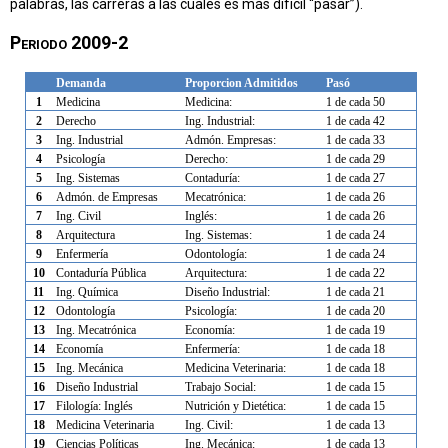
palabras, las carreras a las cuales es más difícil “pasar”).
Periodo 2009-2
Demanda
Proporcion
Admitidos
Pasó
1
Medicina
Medicina:
1 de cada 50
2
Derecho
Ing. Industrial:
1 de cada 42
3
Ing. Industrial
Admón. Empresas:
1 de cada 33
4
Psicología
Derecho:
1 de cada 29
5
Ing. Sistemas
Contaduría:
1 de cada 27
6
Admón. de Empresas
Mecatrónica:
1 de cada 26
7
Ing. Civil
Inglés:
1 de cada 26
8
Arquitectura
Ing. Sistemas:
1 de cada 24
9
Enfermería
Odontología:
1 de cada 24
10
Contaduría Pública
Arquitectura:
1 de cada 22
11
Ing. Química
Diseño Industrial:
1 de cada 21
12
Odontología
Psicología:
1 de cada 20
13
Ing. Mecatrónica
Economía:
1 de cada 19
14
Economía
Enfermería:
1 de cada 18
15
Ing. Mecánica
Medicina Veterinaria:
1 de cada 18
16
Diseño Industrial
Trabajo Social:
1 de cada 15
17
Filología: Inglés
Nutrición y Dietética:
1 de cada 15
18
Medicina Veterinaria
Ing. Civil:
1 de cada 13
19
Ciencias Políticas
Ing. Mecánica:
1 de cada 13