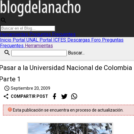
search
Herramientas
Preguntas Frecuentes
Inicio
Portal UNAL
Portal ICFES
Descargas
Foro
Preguntas
Frecuentes
Herramientas
search
Buscar...
Pasar a la Universidad Nacional de Colombia 
Parte 1
access_time
Septiembre 20, 2009
share
COMPARTIR POST
Esta publicación se encuentra en proceso de actualización.