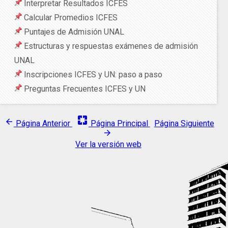
Interpretar Resultados ICFES
Calcular Promedios ICFES
Puntajes de Admisión UNAL
Estructuras y respuestas exámenes de admisión
UNAL
Inscripciones ICFES y UN: paso a paso
Preguntas Frecuentes ICFES y UN
pages
arrow_back
Página Anterior
Página Principal
Página Siguiente
arrow_forward
Ver la versión web