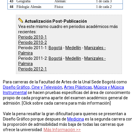
43
Geografía
Alemán:
1 de cada 3
44
Filología: Alemán
Física:
1 de cada 2
Actualización Post-Publicación
Vea este mismo cuadro en periodos académicos más
recientes:
Periodo 2010-1
Periodo 2010-2
Periodo 2011-1:
Bogotá
-
Medellín
-
Manizales -
Palmira
Periodo 2011-2:
Bogotá
-
Medellín
-
Manizales -
Palmira
Periodo 2012-1
Para carreras de la Facultad de Artes de la Unal Sede Bogotá como
Diseño Gráfico, Cine y Televisión
,
Artes Plásticas
,
Música y Música
Instrumental
se hacen pruebas específicas del área de conocimiento
propio de cada programa aparte del examen académico general de
admisión. [Click sobre cada carrera para más información]
Vale la pena resaltar la gran dificultad para quienes se presentan a
Diseño Gráfico porque despues de
Medicina
es la segunda carrera co
la proporción de admisibilidad más baja de todas las carreras que
ofrece la universidad.
Más Información >>