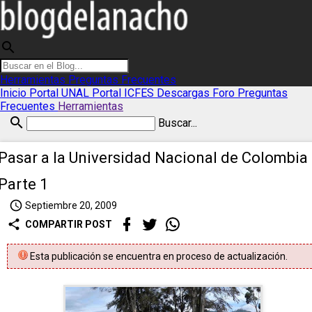
search
Herramientas
Preguntas Frecuentes
Inicio
Portal UNAL
Portal ICFES
Descargas
Foro
Preguntas
Frecuentes
Herramientas
search
Buscar...
Pasar a la Universidad Nacional de Colombia 
Parte 1
access_time
Septiembre 20, 2009
share
COMPARTIR POST
Esta publicación se encuentra en proceso de actualización.