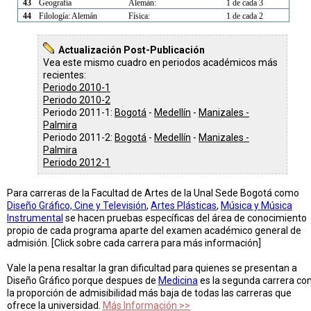
43
Geografía
Alemán:
1 de cada 3
44
Filología: Alemán
Física:
1 de cada 2
Actualización Post-Publicación
Vea este mismo cuadro en periodos académicos más
recientes:
Periodo 2010-1
Periodo 2010-2
Periodo 2011-1:
Bogotá
-
Medellín
-
Manizales -
Palmira
Periodo 2011-2:
Bogotá
-
Medellín
-
Manizales -
Palmira
Periodo 2012-1
Para carreras de la Facultad de Artes de la Unal Sede Bogotá como
Diseño Gráfico, Cine y Televisión
,
Artes Plásticas
,
Música y Música
Instrumental
se hacen pruebas específicas del área de conocimiento
propio de cada programa aparte del examen académico general de
admisión. [Click sobre cada carrera para más información]
Vale la pena resaltar la gran dificultad para quienes se presentan a
Diseño Gráfico porque despues de
Medicina
es la segunda carrera co
la proporción de admisibilidad más baja de todas las carreras que
ofrece la universidad.
Más Información >>