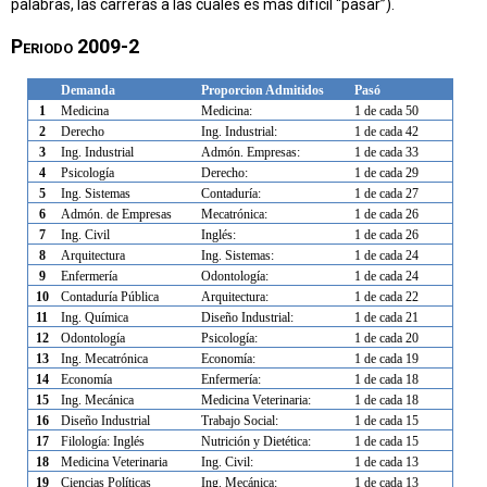
palabras, las carreras a las cuales es más difícil “pasar”).
Periodo 2009-2
Demanda
Proporcion
Admitidos
Pasó
1
Medicina
Medicina:
1 de cada 50
2
Derecho
Ing. Industrial:
1 de cada 42
3
Ing. Industrial
Admón. Empresas:
1 de cada 33
4
Psicología
Derecho:
1 de cada 29
5
Ing. Sistemas
Contaduría:
1 de cada 27
6
Admón. de Empresas
Mecatrónica:
1 de cada 26
7
Ing. Civil
Inglés:
1 de cada 26
8
Arquitectura
Ing. Sistemas:
1 de cada 24
9
Enfermería
Odontología:
1 de cada 24
10
Contaduría Pública
Arquitectura:
1 de cada 22
11
Ing. Química
Diseño Industrial:
1 de cada 21
12
Odontología
Psicología:
1 de cada 20
13
Ing. Mecatrónica
Economía:
1 de cada 19
14
Economía
Enfermería:
1 de cada 18
15
Ing. Mecánica
Medicina Veterinaria:
1 de cada 18
16
Diseño Industrial
Trabajo Social:
1 de cada 15
17
Filología: Inglés
Nutrición y Dietética:
1 de cada 15
18
Medicina Veterinaria
Ing. Civil:
1 de cada 13
19
Ciencias Políticas
Ing. Mecánica:
1 de cada 13