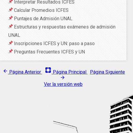
Interpretar Resultados ICFES
Calcular Promedios ICFES
Puntajes de Admisión UNAL
Estructuras y respuestas exámenes de admisión
UNAL
Inscripciones ICFES y UN: paso a paso
Preguntas Frecuentes ICFES y UN
pages
arrow_back
Página Anterior
Página Principal
Página Siguiente
arrow_forward
Ver la versión web