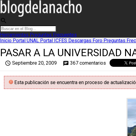
search
Herramientas
Preguntas Frecuentes
Inicio
Portal UNAL
Portal ICFES
Descargas
Foro
Preguntas Fre
PASAR A LA UNIVERSIDAD N
access_time
Septiembre 20, 2009
367 comentarios
chat
Esta publicación se encuentra en proceso de actualizació