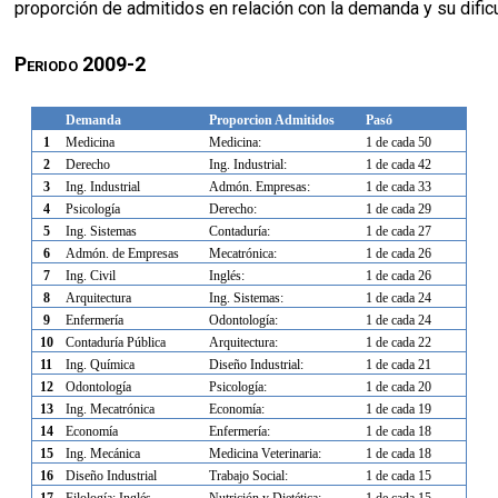
proporción de admitidos en relación con la demanda y su dificul
Periodo 2009-2
Demanda
Proporcion
Admitidos
Pasó
1
Medicina
Medicina:
1 de cada 50
2
Derecho
Ing. Industrial:
1 de cada 42
3
Ing. Industrial
Admón. Empresas:
1 de cada 33
4
Psicología
Derecho:
1 de cada 29
5
Ing. Sistemas
Contaduría:
1 de cada 27
6
Admón. de Empresas
Mecatrónica:
1 de cada 26
7
Ing. Civil
Inglés:
1 de cada 26
8
Arquitectura
Ing. Sistemas:
1 de cada 24
9
Enfermería
Odontología:
1 de cada 24
10
Contaduría Pública
Arquitectura:
1 de cada 22
11
Ing. Química
Diseño Industrial:
1 de cada 21
12
Odontología
Psicología:
1 de cada 20
13
Ing. Mecatrónica
Economía:
1 de cada 19
14
Economía
Enfermería:
1 de cada 18
15
Ing. Mecánica
Medicina Veterinaria:
1 de cada 18
16
Diseño Industrial
Trabajo Social:
1 de cada 15