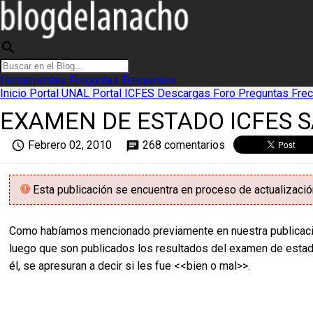
search
Herramientas
Preguntas Frecuentes
Inicio
Portal UNAL
Portal ICFES
Descargas
Foro
Preguntas Fre
EXAMEN DE ESTADO ICFES S
access_time
Febrero 02, 2010
268 comentarios
chat
Esta publicación se encuentra en proceso de actualización
Como habíamos mencionado previamente en nuestra publicac
luego que son publicados los resultados del examen de estado d
él, se apresuran a decir si les fue <<bien o mal>>.