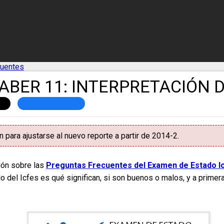
cuentes
ABER 11: INTERPRETACIÓN 
 para ajustarse al nuevo reporte a partir de 2014-2.
ión sobre las
Preguntas Frecuentes del Examen de Estado I
el Icfes es qué significan, si son buenos o malos, y a primera v