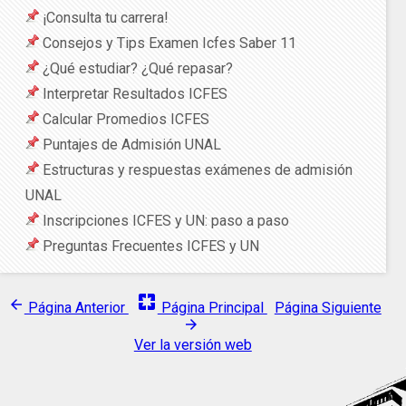
¡Consulta tu carrera!
Consejos y Tips Examen Icfes Saber 11
¿Qué estudiar? ¿Qué repasar?
Interpretar Resultados ICFES
Calcular Promedios ICFES
Puntajes de Admisión UNAL
Estructuras y respuestas exámenes de admisión
UNAL
Inscripciones ICFES y UN: paso a paso
Preguntas Frecuentes ICFES y UN
pages
arrow_back
Página Anterior
Página Principal
Página Siguiente
arrow_forward
Ver la versión web