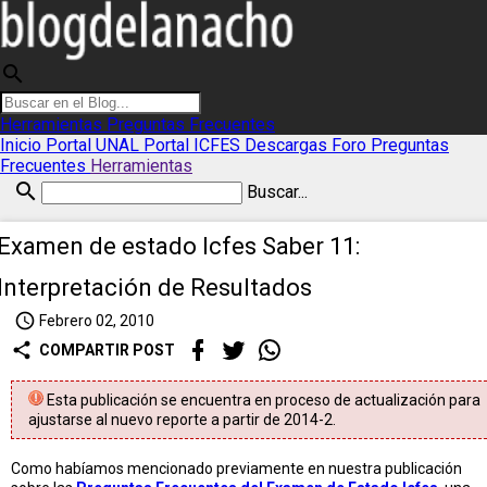
search
Herramientas
Preguntas Frecuentes
Inicio
Portal UNAL
Portal ICFES
Descargas
Foro
Preguntas
Frecuentes
Herramientas
search
Buscar...
Examen de estado Icfes Saber 11:
Interpretación de Resultados
access_time
Febrero 02, 2010
share
COMPARTIR POST
Esta publicación se encuentra en proceso de actualización para
ajustarse al nuevo reporte a partir de 2014-2.
Como habíamos mencionado previamente en nuestra publicación