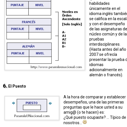
habilidades
únicamente en el
idioma inglés tambié
se califica en la esca
y con el desempeño
de las asignaturas de
núcleo común y de la
pruebas
interdisciplinares.
(Hasta antes del año
2007 se ofrecía
presentar la prueba 
idiomas
adicionalmente en
alemán o francés).
6.
El Puesto
A la hora de comparar y establecer
desempeños, una de las primeras
preguntas que le hace usted a su
amig@ (o te hacen) es:
¿Qué puesto ocupaste? ... Típico de
nosotros...