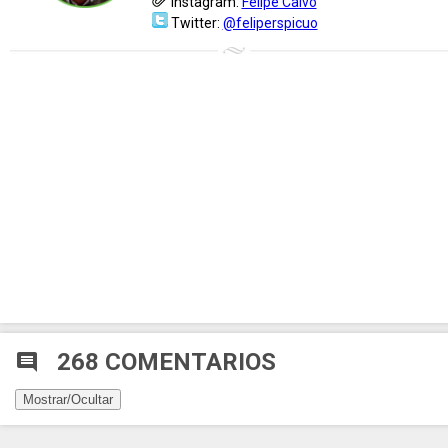
Instagram:
Felipe Calvo
Twitter:
@feliperspicuo
268 COMENTARIOS
comment
Mostrar/Ocultar