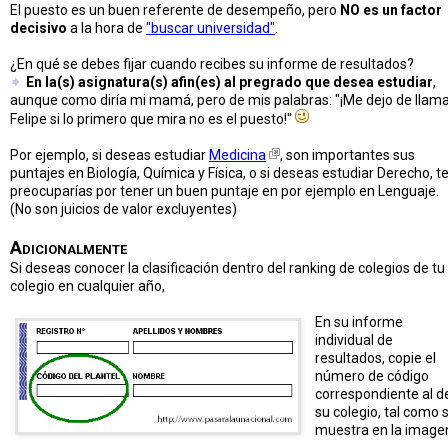
El puesto es un buen referente de desempeño, pero
NO es un factor
decisivo
a la hora de
"buscar universidad"
.
¿En qué se debes fijar cuando recibes su informe de resultados?
En la(s) asignatura(s) afin(es) al pregrado que desea estudiar
,
aunque como diría mi mamá, pero de mis palabras: "¡Me dejo de llam
Felipe si lo primero que mira no es el puesto!"
Por ejemplo, si deseas estudiar
Medicina
, son importantes sus
puntajes en Biología, Química y Física, o si deseas estudiar Derecho, t
preocuparías por tener un buen puntaje en por ejemplo en Lenguaje.
(No son juicios de valor excluyentes)
Adicionalmente
Si deseas conocer la clasificación dentro del ranking de colegios de tu
colegio en cualquier año,
En su informe
individual de
resultados, copie el
número de código
correspondiente al d
su colegio, tal como 
muestra en la image