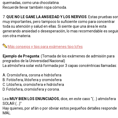
quemadas, como una chocolatina.
Recuerde llevar también ropa cómoda.
7.
QUE NO LE GANE LA ANSIEDAD Y LOS NERVIOS
: Estas pruebas so
muy importantes, pero tampoco lo suficiente como para concentrar
toda su atención y salud en ellas. Si siente que una área le esta
generando ansiedad o desesperación, lo mas recomendable es segui
con otra materia.
Más consejos y tips para exámenes tipo Icfes
Ejemplo de Pregunta
: (Tomada de los exámenes de admisión para
pregrados de la Universidad Nacional)
La atmósfera solar está formada por 3 capas concéntricas llamadas:
A. Cromósfera, corona e hidrósfera
B. Fotósfera, litósfera y cromósfera
C. Litósfera, cromósfera e hidrósfera
D. Fotósfera, cromósfera y corona.
Lea
MUY BIEN LOS ENUNCIADOS
, dice, en este caso "(...) atmósfera
SOLAR (...)"
Hay quienes, por afán o por obviar estos pequeños detalles responde
MAL.