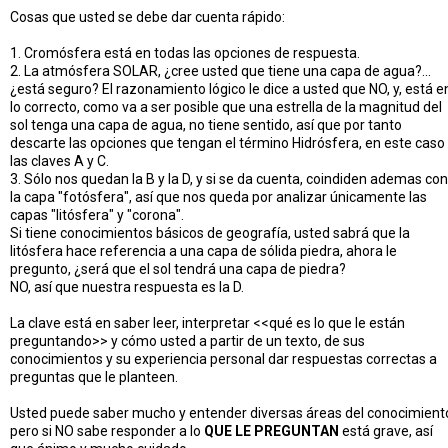
Cosas que usted se debe dar cuenta rápido:
1. Cromósfera está en todas las opciones de respuesta.
2. La atmósfera SOLAR, ¿cree usted que tiene una capa de agua?...
¿está seguro? El razonamiento lógico le dice a usted que NO, y, está e
lo correcto, como va a ser posible que una estrella de la magnitud del
sol tenga una capa de agua, no tiene sentido, así que por tanto
descarte las opciones que tengan el término Hidrósfera, en este caso
las claves A y C.
3. Sólo nos quedan la B y la D, y si se da cuenta, coindiden ademas con
la capa "fotósfera", así que nos queda por analizar únicamente las
capas "litósfera" y "corona".
Si tiene conocimientos básicos de geografía, usted sabrá que la
litósfera hace referencia a una capa de sólida piedra, ahora le
pregunto, ¿será que el sol tendrá una capa de piedra?
NO, así que nuestra respuesta es la D.
La clave está en saber leer, interpretar <<qué es lo que le están
preguntando>> y cómo usted a partir de un texto, de sus
conocimientos y su experiencia personal dar respuestas correctas a
preguntas que le planteen.
Usted puede saber mucho y entender diversas áreas del conocimient
pero si NO sabe responder a lo
QUE LE PREGUNTAN
está grave, así