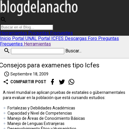
search
Herramientas
Preguntas Frecuentes
Inicio
Portal UNAL
Portal ICFES
Descargas
Foro
Preguntas
Frecuentes
Herramientas
search
Buscar...
Consejos para examenes tipo Icfes
access_time
Septiembre 18, 2009
share
COMPARTIR POST
A nivel mundial se aplican pruebas de estatales o gübernamentales
para evaluar en la población que está cursando estudios:
Fortalezas y Debilidades Académicas
Capacidad y Nivel de Competencias
Manejo de Áreas de Conocimiento Básicas
Manejo de Lenguas Extranjeras
Desenvolvimiento Ético y Humanístico