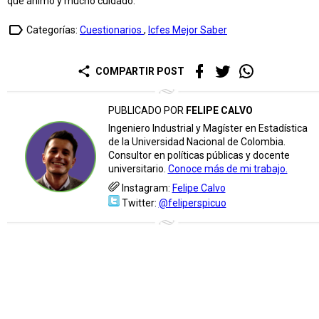
que ánimo y mucho cuidado.
label_outline
Categorías:
Cuestionarios
,
Icfes Mejor Saber
share
COMPARTIR POST
PUBLICADO POR
FELIPE CALVO
Ingeniero Industrial y Magíster en Estadística
de la Universidad Nacional de Colombia.
Consultor en políticas públicas y docente
universitario.
Conoce más de mi trabajo.
Instagram:
Felipe Calvo
Twitter:
@feliperspicuo