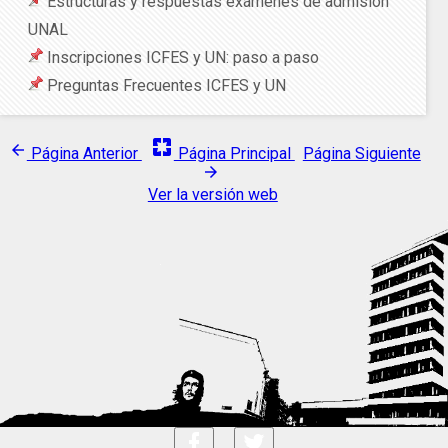
Estructuras y respuestas exámenes de admisión
UNAL
Inscripciones ICFES y UN: paso a paso
Preguntas Frecuentes ICFES y UN
pages
arrow_back
Página Anterior
Página Principal
Página Siguiente
arrow_forward
Ver la versión web