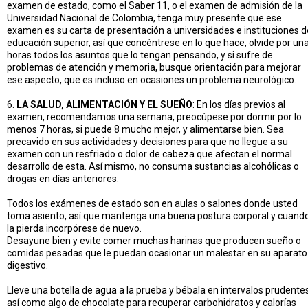
examen de estado, como el Saber 11, o el examen de admisión de la
Universidad Nacional de Colombia, tenga muy presente que ese
examen es su carta de presentación a universidades e instituciones d
educación superior, así que concéntrese en lo que hace, olvide por un
horas todos los asuntos que lo tengan pensando, y si sufre de
problemas de atención y memoria, busque orientación para mejorar
ese aspecto, que es incluso en ocasiones un problema neurológico.
6.
LA SALUD, ALIMENTACIÓN Y EL SUEÑO
: En los días previos al
examen, recomendamos una semana, preocúpese por dormir por lo
menos 7 horas, si puede 8 mucho mejor, y alimentarse bien. Sea
precavido en sus actividades y decisiones para que no llegue a su
examen con un resfriado o dolor de cabeza que afectan el normal
desarrollo de esta. Así mismo, no consuma sustancias alcohólicas o
drogas en días anteriores.
Todos los exámenes de estado son en aulas o salones donde usted
toma asiento, así que mantenga una buena postura corporal y cuand
la pierda incorpórese de nuevo.
Desayune bien y evite comer muchas harinas que producen sueño o
comidas pesadas que le puedan ocasionar un malestar en su aparato
digestivo.
Lleve una botella de agua a la prueba y bébala en intervalos prudentes
así como algo de chocolate para recuperar carbohidratos y calorías