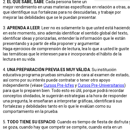
2.
EL QUE SABE, SABE
: Cada persona tiene un
mejor rendimiento en unas materias específicas en relación a otras, a
que identifique sus fortalezas para no descuidarlas, y trabaje por
mejorar las debilidades que se le puedan presentar.
3.
APRENDA A LEER
: Leer no es solamente lo que usted está haciend
en este momento, sino además identificar el sentido global del texto,
identificar ideas y priorizarlas, entender la información que le están
presentando y a partir de ella proponer y argumentar.
Haga ejercicios de comprensión de lectura, lea lo que a usted le guste
las temáticas que le interesen para ir incorporando el hábito de la
lectura en su vida.
4.
UNA PREPARACIÓN PREVIA ES MUY VÁLIDA
: Su institución
educativa programa pruebas simulacro de cara al examen de estado,
así como por su interés puede contratar o tener otro apoyo
independiente (véase
Cursos Pre-Icfes
y
Cursos Pre-Universitarios
)
para que lo preparen bien. Todo esto es útil, porque podrá recordar
conceptos olvidados, le sugerirán estrategias a la hora de responder
una pregunta, le enseñaran a interpretar gráficas, identificará sus
fortalezas y debilidades tanto en lo que le evalúan como su
comportamiento en la prueba.
5.
TODO TIENE SU ESPACIO
: Cuando es tiempo de fiesta de disfruta 
se goza, cuando hay que competir se compite, cuando esta en un