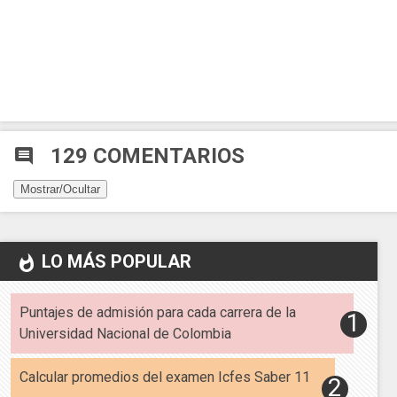
129 COMENTARIOS
comment
Mostrar/Ocultar
LO MÁS POPULAR
whatshot
Puntajes de admisión para cada carrera de la
Universidad Nacional de Colombia
Calcular promedios del examen Icfes Saber 11