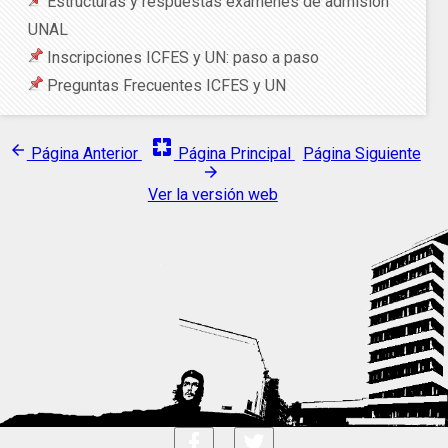
Estructuras y respuestas exámenes de admisión
UNAL
Inscripciones ICFES y UN: paso a paso
Preguntas Frecuentes ICFES y UN
pages
arrow_back
Página Anterior
Página Principal
Página Siguiente
arrow_forward
Ver la versión web