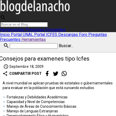
search
Herramientas
Preguntas Frecuentes
Inicio
Portal UNAL
Portal ICFES
Descargas
Foro
Preguntas
Frecuentes
Herramientas
search
Buscar...
Consejos para examenes tipo Icfes
access_time
Septiembre 18, 2009
share
COMPARTIR POST
A nivel mundial se aplican pruebas de estatales o gübernamentales
para evaluar en la población que está cursando estudios:
Fortalezas y Debilidades Académicas
Capacidad y Nivel de Competencias
Manejo de Áreas de Conocimiento Básicas
Manejo de Lenguas Extranjeras
Desenvolvimiento Ético y Humanístico