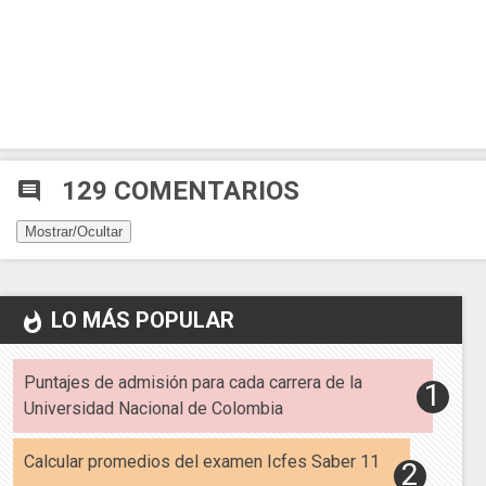
129 COMENTARIOS
comment
Mostrar/Ocultar
LO MÁS POPULAR
whatshot
Puntajes de admisión para cada carrera de la
Universidad Nacional de Colombia
Calcular promedios del examen Icfes Saber 11