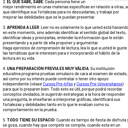
2.
EL QUE SABE, SABE
: Cada persona tiene un
mejor rendimiento en unas materias específicas en relación a otras, a
que identifique sus fortalezas para no descuidarlas, y trabaje por
mejorar las debilidades que se le puedan presentar.
3.
APRENDA A LEER
: Leer no es solamente lo que usted está haciend
en este momento, sino además identificar el sentido global del texto,
identificar ideas y priorizarlas, entender la información que le están
presentando y a partir de ella proponer y argumentar.
Haga ejercicios de comprensión de lectura, lea lo que a usted le guste
las temáticas que le interesen para ir incorporando el hábito de la
lectura en su vida.
4.
UNA PREPARACIÓN PREVIA ES MUY VÁLIDA
: Su institución
educativa programa pruebas simulacro de cara al examen de estado,
así como por su interés puede contratar o tener otro apoyo
independiente (véase
Cursos Pre-Icfes
y
Cursos Pre-Universitarios
)
para que lo preparen bien. Todo esto es útil, porque podrá recordar
conceptos olvidados, le sugerirán estrategias a la hora de responder
una pregunta, le enseñaran a interpretar gráficas, identificará sus
fortalezas y debilidades tanto en lo que le evalúan como su
comportamiento en la prueba.
5.
TODO TIENE SU ESPACIO
: Cuando es tiempo de fiesta de disfruta 
se goza, cuando hay que competir se compite, cuando esta en un