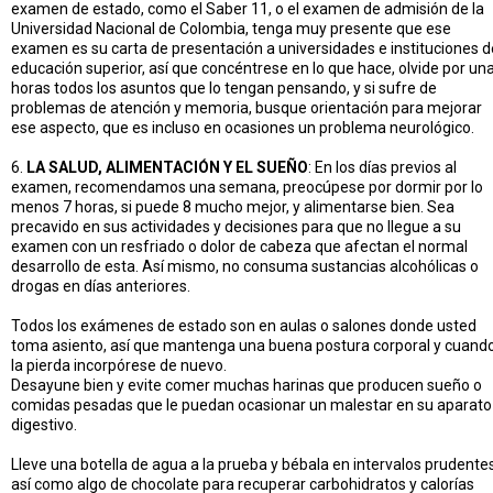
examen de estado, como el Saber 11, o el examen de admisión de la
Universidad Nacional de Colombia, tenga muy presente que ese
examen es su carta de presentación a universidades e instituciones d
educación superior, así que concéntrese en lo que hace, olvide por un
horas todos los asuntos que lo tengan pensando, y si sufre de
problemas de atención y memoria, busque orientación para mejorar
ese aspecto, que es incluso en ocasiones un problema neurológico.
6.
LA SALUD, ALIMENTACIÓN Y EL SUEÑO
: En los días previos al
examen, recomendamos una semana, preocúpese por dormir por lo
menos 7 horas, si puede 8 mucho mejor, y alimentarse bien. Sea
precavido en sus actividades y decisiones para que no llegue a su
examen con un resfriado o dolor de cabeza que afectan el normal
desarrollo de esta. Así mismo, no consuma sustancias alcohólicas o
drogas en días anteriores.
Todos los exámenes de estado son en aulas o salones donde usted
toma asiento, así que mantenga una buena postura corporal y cuand
la pierda incorpórese de nuevo.
Desayune bien y evite comer muchas harinas que producen sueño o
comidas pesadas que le puedan ocasionar un malestar en su aparato
digestivo.
Lleve una botella de agua a la prueba y bébala en intervalos prudentes
así como algo de chocolate para recuperar carbohidratos y calorías