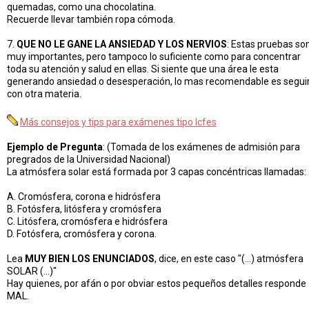
quemadas, como una chocolatina.
Recuerde llevar también ropa cómoda.
7.
QUE NO LE GANE LA ANSIEDAD Y LOS NERVIOS
: Estas pruebas so
muy importantes, pero tampoco lo suficiente como para concentrar
toda su atención y salud en ellas. Si siente que una área le esta
generando ansiedad o desesperación, lo mas recomendable es segui
con otra materia.
Más consejos y tips para exámenes tipo Icfes
Ejemplo de Pregunta
: (Tomada de los exámenes de admisión para
pregrados de la Universidad Nacional)
La atmósfera solar está formada por 3 capas concéntricas llamadas:
A. Cromósfera, corona e hidrósfera
B. Fotósfera, litósfera y cromósfera
C. Litósfera, cromósfera e hidrósfera
D. Fotósfera, cromósfera y corona.
Lea
MUY BIEN LOS ENUNCIADOS
, dice, en este caso "(...) atmósfera
SOLAR (...)"
Hay quienes, por afán o por obviar estos pequeños detalles responde
MAL.