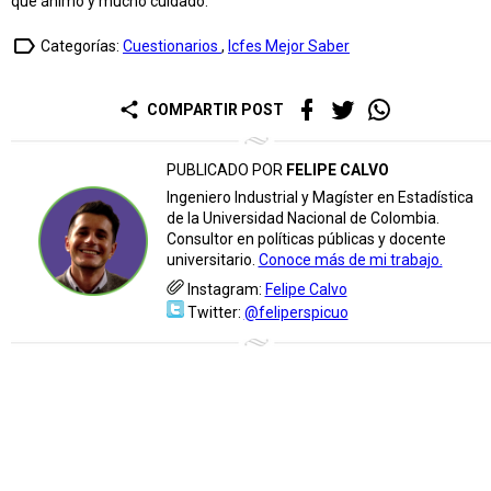
que ánimo y mucho cuidado.
label_outline
Categorías:
Cuestionarios
,
Icfes Mejor Saber
share
COMPARTIR POST
PUBLICADO POR
FELIPE CALVO
Ingeniero Industrial y Magíster en Estadística
de la Universidad Nacional de Colombia.
Consultor en políticas públicas y docente
universitario.
Conoce más de mi trabajo.
Instagram:
Felipe Calvo
Twitter:
@feliperspicuo