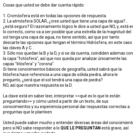
Cosas que usted se debe dar cuenta rápido:
1. Cromósfera está en todas las opciones de respuesta.
2. La atmósfera SOLAR, ¿cree usted que tiene una capa de agua?...
¿está seguro? El razonamiento lógico le dice a usted que NO, y, está e
lo correcto, como va a ser posible que una estrella de la magnitud del
sol tenga una capa de agua, no tiene sentido, así que por tanto
descarte las opciones que tengan el término Hidrósfera, en este caso
las claves A y C.
3. Sólo nos quedan la B y la D, y si se da cuenta, coindiden ademas con
la capa "fotósfera", así que nos queda por analizar únicamente las
capas "litósfera" y "corona".
Si tiene conocimientos básicos de geografía, usted sabrá que la
litósfera hace referencia a una capa de sólida piedra, ahora le
pregunto, ¿será que el sol tendrá una capa de piedra?
NO, así que nuestra respuesta es la D.
La clave está en saber leer, interpretar <<qué es lo que le están
preguntando>> y cómo usted a partir de un texto, de sus
conocimientos y su experiencia personal dar respuestas correctas a
preguntas que le planteen.
Usted puede saber mucho y entender diversas áreas del conocimient
pero si NO sabe responder a lo
QUE LE PREGUNTAN
está grave, así