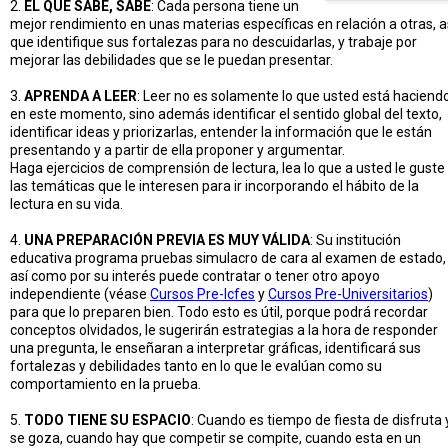
2.
EL QUE SABE, SABE
: Cada persona tiene un
mejor rendimiento en unas materias específicas en relación a otras, a
que identifique sus fortalezas para no descuidarlas, y trabaje por
mejorar las debilidades que se le puedan presentar.
3.
APRENDA A LEER
: Leer no es solamente lo que usted está haciend
en este momento, sino además identificar el sentido global del texto,
identificar ideas y priorizarlas, entender la información que le están
presentando y a partir de ella proponer y argumentar.
Haga ejercicios de comprensión de lectura, lea lo que a usted le guste
las temáticas que le interesen para ir incorporando el hábito de la
lectura en su vida.
4.
UNA PREPARACIÓN PREVIA ES MUY VÁLIDA
: Su institución
educativa programa pruebas simulacro de cara al examen de estado,
así como por su interés puede contratar o tener otro apoyo
independiente (véase
Cursos Pre-Icfes
y
Cursos Pre-Universitarios
)
para que lo preparen bien. Todo esto es útil, porque podrá recordar
conceptos olvidados, le sugerirán estrategias a la hora de responder
una pregunta, le enseñaran a interpretar gráficas, identificará sus
fortalezas y debilidades tanto en lo que le evalúan como su
comportamiento en la prueba.
5.
TODO TIENE SU ESPACIO
: Cuando es tiempo de fiesta de disfruta 
se goza, cuando hay que competir se compite, cuando esta en un