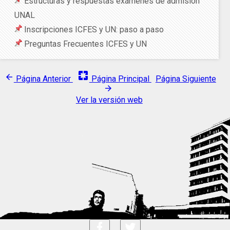
Estructuras y respuestas exámenes de admisión
UNAL
Inscripciones ICFES y UN: paso a paso
Preguntas Frecuentes ICFES y UN
pages
arrow_back
Página Anterior
Página Principal
Página Siguiente
arrow_forward
Ver la versión web