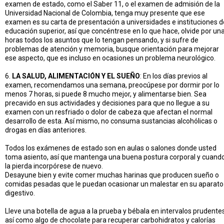
examen de estado, como el Saber 11, o el examen de admisión de la
Universidad Nacional de Colombia, tenga muy presente que ese
examen es su carta de presentación a universidades e instituciones d
educación superior, así que concéntrese en lo que hace, olvide por un
horas todos los asuntos que lo tengan pensando, y si sufre de
problemas de atención y memoria, busque orientación para mejorar
ese aspecto, que es incluso en ocasiones un problema neurológico.
6.
LA SALUD, ALIMENTACIÓN Y EL SUEÑO
: En los días previos al
examen, recomendamos una semana, preocúpese por dormir por lo
menos 7 horas, si puede 8 mucho mejor, y alimentarse bien. Sea
precavido en sus actividades y decisiones para que no llegue a su
examen con un resfriado o dolor de cabeza que afectan el normal
desarrollo de esta. Así mismo, no consuma sustancias alcohólicas o
drogas en días anteriores.
Todos los exámenes de estado son en aulas o salones donde usted
toma asiento, así que mantenga una buena postura corporal y cuand
la pierda incorpórese de nuevo.
Desayune bien y evite comer muchas harinas que producen sueño o
comidas pesadas que le puedan ocasionar un malestar en su aparato
digestivo.
Lleve una botella de agua a la prueba y bébala en intervalos prudentes
así como algo de chocolate para recuperar carbohidratos y calorías