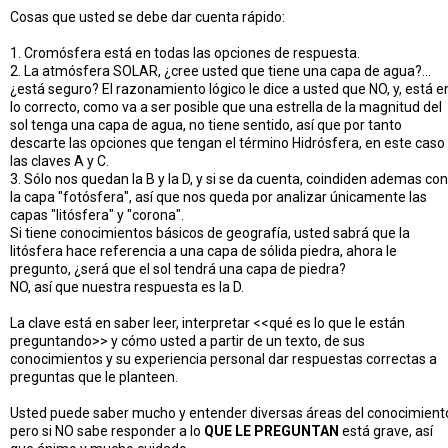
Cosas que usted se debe dar cuenta rápido:
1. Cromósfera está en todas las opciones de respuesta.
2. La atmósfera SOLAR, ¿cree usted que tiene una capa de agua?...
¿está seguro? El razonamiento lógico le dice a usted que NO, y, está e
lo correcto, como va a ser posible que una estrella de la magnitud del
sol tenga una capa de agua, no tiene sentido, así que por tanto
descarte las opciones que tengan el término Hidrósfera, en este caso
las claves A y C.
3. Sólo nos quedan la B y la D, y si se da cuenta, coindiden ademas con
la capa "fotósfera", así que nos queda por analizar únicamente las
capas "litósfera" y "corona".
Si tiene conocimientos básicos de geografía, usted sabrá que la
litósfera hace referencia a una capa de sólida piedra, ahora le
pregunto, ¿será que el sol tendrá una capa de piedra?
NO, así que nuestra respuesta es la D.
La clave está en saber leer, interpretar <<qué es lo que le están
preguntando>> y cómo usted a partir de un texto, de sus
conocimientos y su experiencia personal dar respuestas correctas a
preguntas que le planteen.
Usted puede saber mucho y entender diversas áreas del conocimient
pero si NO sabe responder a lo
QUE LE PREGUNTAN
está grave, así