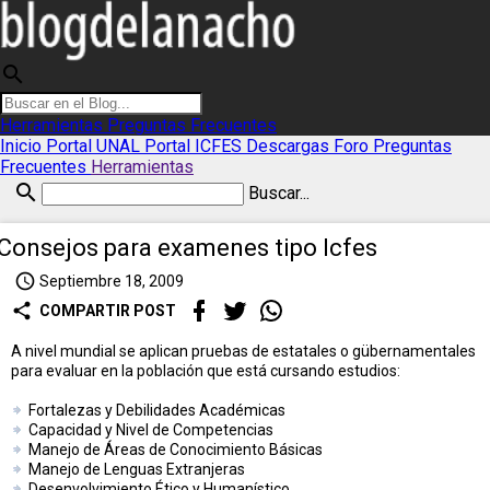
search
Herramientas
Preguntas Frecuentes
Inicio
Portal UNAL
Portal ICFES
Descargas
Foro
Preguntas
Frecuentes
Herramientas
search
Buscar...
Consejos para examenes tipo Icfes
access_time
Septiembre 18, 2009
share
COMPARTIR POST
A nivel mundial se aplican pruebas de estatales o gübernamentales
para evaluar en la población que está cursando estudios:
Fortalezas y Debilidades Académicas
Capacidad y Nivel de Competencias
Manejo de Áreas de Conocimiento Básicas
Manejo de Lenguas Extranjeras
Desenvolvimiento Ético y Humanístico