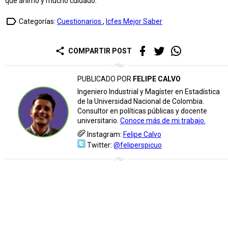
que ánimo y mucho cuidado.
label_outline
Categorías:
Cuestionarios
,
Icfes Mejor Saber
share
COMPARTIR POST
PUBLICADO POR
FELIPE CALVO
Ingeniero Industrial y Magíster en Estadística
de la Universidad Nacional de Colombia.
Consultor en políticas públicas y docente
universitario.
Conoce más de mi trabajo.
Instagram:
Felipe Calvo
Twitter:
@feliperspicuo