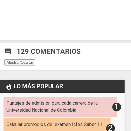
129 COMENTARIOS
comment
Mostrar/Ocultar
LO MÁS POPULAR
whatshot
Puntajes de admisión para cada carrera de la
Universidad Nacional de Colombia
Calcular promedios del examen Icfes Saber 11