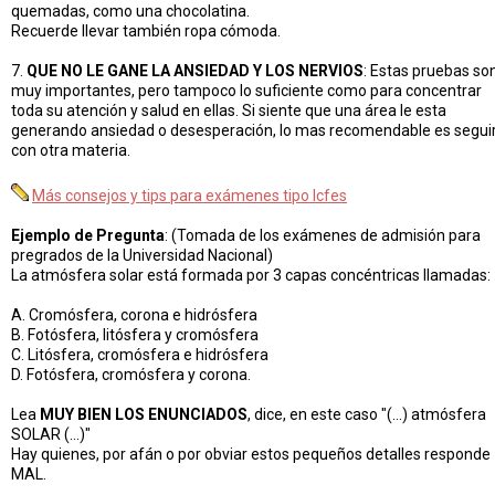
quemadas, como una chocolatina.
Recuerde llevar también ropa cómoda.
7.
QUE NO LE GANE LA ANSIEDAD Y LOS NERVIOS
: Estas pruebas so
muy importantes, pero tampoco lo suficiente como para concentrar
toda su atención y salud en ellas. Si siente que una área le esta
generando ansiedad o desesperación, lo mas recomendable es segui
con otra materia.
Más consejos y tips para exámenes tipo Icfes
Ejemplo de Pregunta
: (Tomada de los exámenes de admisión para
pregrados de la Universidad Nacional)
La atmósfera solar está formada por 3 capas concéntricas llamadas:
A. Cromósfera, corona e hidrósfera
B. Fotósfera, litósfera y cromósfera
C. Litósfera, cromósfera e hidrósfera
D. Fotósfera, cromósfera y corona.
Lea
MUY BIEN LOS ENUNCIADOS
, dice, en este caso "(...) atmósfera
SOLAR (...)"
Hay quienes, por afán o por obviar estos pequeños detalles responde
MAL.