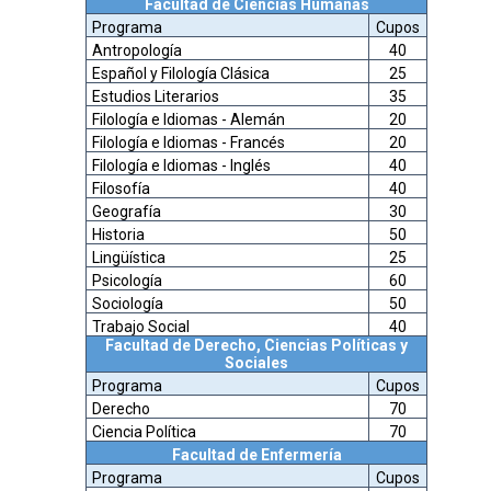
Facultad de Ciencias Humanas
Programa
Cupos
Antropología
40
Español y Filología Clásica
25
Estudios Literarios
35
Filología e Idiomas - Alemán
20
Filología e Idiomas - Francés
20
Filología e Idiomas - Inglés
40
Filosofía
40
Geografía
30
Historia
50
Lingüística
25
Psicología
60
Sociología
50
Trabajo Social
40
Facultad de Derecho, Ciencias Políticas y
Sociales
Programa
Cupos
Derecho
70
Ciencia Política
70
Facultad de Enfermería
Programa
Cupos