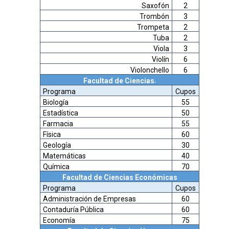
Saxofón
2
Trombón
3
Trompeta
2
Tuba
2
Viola
3
Violín
6
Violonchello
6
Facultad de Ciencias
-
Programa
Cupos
Biología
55
Estadística
50
Farmacia
55
Física
60
Geología
30
Matemáticas
40
Química
70
Facultad de Ciencias Económicas
Programa
Cupos
Administración de Empresas
60
Contaduría Pública
60
Economía
75