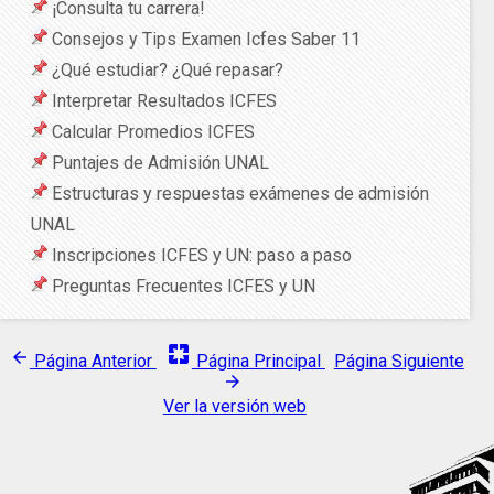
¡Consulta tu carrera!
Consejos y Tips Examen Icfes Saber 11
¿Qué estudiar? ¿Qué repasar?
Interpretar Resultados ICFES
Calcular Promedios ICFES
Puntajes de Admisión UNAL
Estructuras y respuestas exámenes de admisión
UNAL
Inscripciones ICFES y UN: paso a paso
Preguntas Frecuentes ICFES y UN
pages
arrow_back
Página Anterior
Página Principal
Página Siguiente
arrow_forward
Ver la versión web