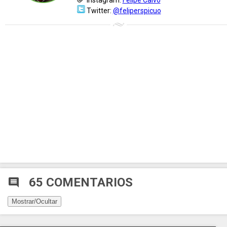
Instagram:
Felipe Calvo
Twitter:
@feliperspicuo
65 COMENTARIOS
comment
Mostrar/Ocultar