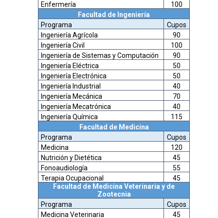
Enfermería
100
Facultad de Ingeniería
Programa
Cupos
Ingeniería Agrícola
90
Ingeniería Civil
100
Ingeniería de Sistemas y Computación
90
Ingeniería Eléctrica
50
Ingeniería Electrónica
50
Ingeniería Industrial
40
Ingeniería Mecánica
70
Ingeniería Mecatrónica
40
Ingeniería Química
115
Facultad de Medicina
Programa
Cupos
Medicina
120
Nutrición y Dietética
45
Fonoaudiología
55
Terapia Ocupacional
45
Facultad de Medicina Veterinaria y de
Zootecnia
Programa
Cupos
Medicina Veterinaria
45