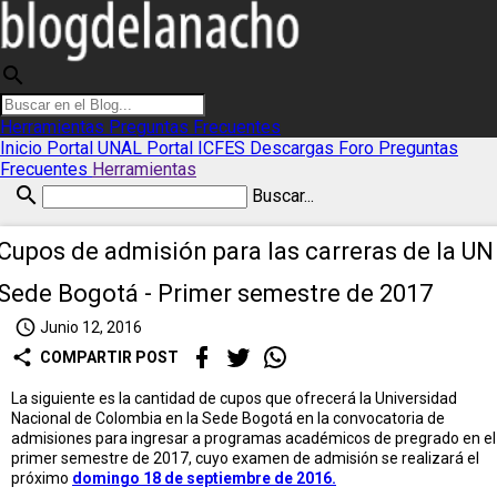
search
Herramientas
Preguntas Frecuentes
Inicio
Portal UNAL
Portal ICFES
Descargas
Foro
Preguntas
Frecuentes
Herramientas
search
Buscar...
Cupos de admisión para las carreras de la UN
Sede Bogotá - Primer semestre de 2017
access_time
Junio 12, 2016
share
COMPARTIR POST
La siguiente es la cantidad de cupos que ofrecerá la Universidad
Nacional de Colombia en la Sede Bogotá en la convocatoria de
admisiones para ingresar a programas académicos de pregrado en el
primer semestre de 2017, cuyo examen de admisión se realizará el
próximo
domingo 18 de septiembre de 2016.