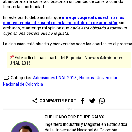
abandonarán la carrera o buscarán un cambio de carrera cuando
tengan la oportunidad.
En este punto debo admitir que
me equivoqué al desestimar las
consecuencias del cambio en la metodología de admisión
, sin
embargo, mantengo mi opinión que
nadie está obligado a tomar un
cupo en una carrera que no le gusta
.
La discusión está abierta y bienvenidos sean los aportes en el proceso
Este artículo hace parte del
Especial: Nuevas Admisiones
UNAL 2013
.
label_outline
Categorías:
Admisiones UNAL 2013
,
Noticias
,
Universidad
Nacional de Colombia
share
COMPARTIR POST
PUBLICADO POR
FELIPE CALVO
Ingeniero Industrial y Magíster en Estadística
de la Universidad Nacional de Colombia.