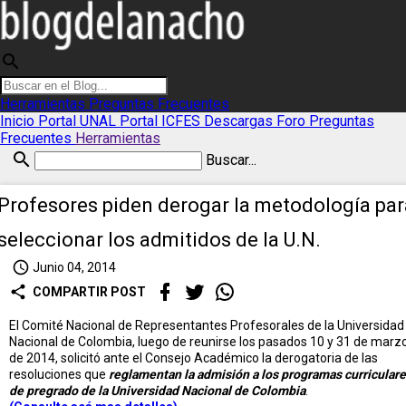
search
Herramientas
Preguntas Frecuentes
Inicio
Portal UNAL
Portal ICFES
Descargas
Foro
Preguntas
Frecuentes
Herramientas
search
Buscar...
Profesores piden derogar la metodología par
seleccionar los admitidos de la U.N.
access_time
Junio 04, 2014
share
COMPARTIR POST
El Comité Nacional de Representantes Profesorales de la Universidad
Nacional de Colombia, luego de reunirse los pasados 10 y 31 de marz
de 2014, solicitó ante el Consejo Académico la derogatoria de las
resoluciones que
reglamentan la admisión a los programas curricular
de pregrado de la Universidad Nacional de Colombia
.