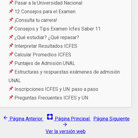
Pasar a la Universidad Nacional
12 Consejos para el Examen
¡Consulta tu carrera!
Consejos y Tips Examen Icfes Saber 11
¿Qué estudiar? ¿Qué repasar?
Interpretar Resultados ICFES
Calcular Promedios ICFES
Puntajes de Admisión UNAL
Estructuras y respuestas exámenes de admisión
UNAL
Inscripciones ICFES y UN: paso a paso
Preguntas Frecuentes ICFES y UN
pages
arrow_back
Página Anterior
Página Principal
Página Siguiente
arrow_forward
Ver la versión web