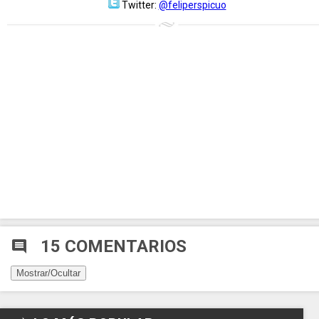
Twitter:
@feliperspicuo
15 COMENTARIOS
comment
Mostrar/Ocultar