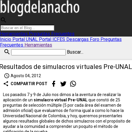
search
Herramientas
Preguntas Frecuentes
Inicio
Portal UNAL
Portal ICFES
Descargas
Foro
Preguntas
Frecuentes
Herramientas
search
Buscar...
Resultados de simulacros virtuales Pre-UNAL
access_time
Agosto 04, 2012
share
COMPARTIR POST
Los pasados 7 y 9 de Julio nos dimos a la aventura de realizar la
aplicación de un
simulacro virtual Pre-UNAL
que constó de 25
preguntas de selección múltiple (5 por cada área del examen de
admisión oficial) que evaluamos de forma igual a como lo hace la
Universidad Nacional de Colombia, y hoy, queremos presentarles
algunos resultados globales de dichos simulacros con el propósito de
ayudar a la comunidad a comprender un poquito el método de
calificación de la prueba.