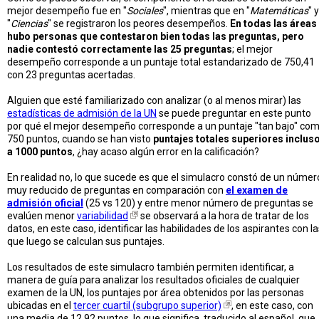
mejor desempeño fue en "
Sociales
", mientras que en "
Matemáticas
" y
"
Ciencias
" se registraron los peores desempeños.
En todas las áreas
hubo personas que contestaron bien todas las preguntas, pero
nadie contestó correctamente las 25 preguntas
; el mejor
desempeño corresponde a un puntaje total estandarizado de 750,41
con 23 preguntas acertadas.
Alguien que esté familiarizado con analizar (o al menos mirar) las
estadísticas de admisión de la UN
se puede preguntar en este punto
por qué el mejor desempeño corresponde a un puntaje "tan bajo" co
750 puntos, cuando se han visto
puntajes totales superiores inclus
a 1000 puntos
, ¿hay acaso algún error en la calificación?
En realidad no, lo que sucede es que el simulacro constó de un númer
muy reducido de preguntas en comparación con
el examen de
admisión oficial
(25 vs 120) y entre menor número de preguntas se
evalúen menor
variabilidad
se observará a la hora de tratar de los
datos, en este caso, identificar las habilidades de los aspirantes con la
que luego se calculan sus puntajes.
Los resultados de este simulacro también permiten identificar, a
manera de guía para analizar los resultados oficiales de cualquier
examen de la UN, los puntajes por área obtenidos por las personas
ubicadas en el
tercer cuartil (subgrupo superior)
, en este caso, con
una media de 12,92 puntos, lo que significa, traducido al español, que