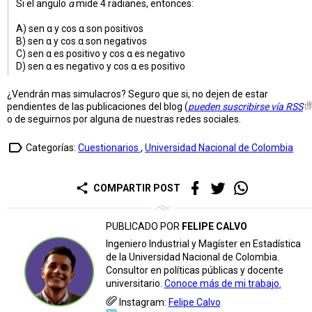
Si el angulo
α
mide 4 radianes, entonces:
A) sen α y cos α son positivos
B) sen α y cos α son negativos
C) sen α es positivo y cos α es negativo
D) sen α es negativo y cos α es positivo
¿Vendrán mas simulacros? Seguro que si, no dejen de estar
pendientes de las publicaciones del blog (
pueden suscribirse vía RSS
o de seguirnos por alguna de nuestras redes sociales.
label_outline
Categorías:
Cuestionarios
,
Universidad Nacional de Colombia
share
COMPARTIR POST
PUBLICADO POR
FELIPE CALVO
Ingeniero Industrial y Magíster en Estadística
de la Universidad Nacional de Colombia.
Consultor en políticas públicas y docente
universitario.
Conoce más de mi trabajo.
Instagram:
Felipe Calvo