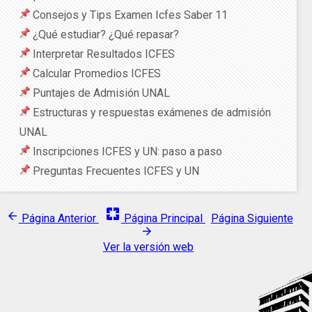
Consejos y Tips Examen Icfes Saber 11
¿Qué estudiar? ¿Qué repasar?
Interpretar Resultados ICFES
Calcular Promedios ICFES
Puntajes de Admisión UNAL
Estructuras y respuestas exámenes de admisión
UNAL
Inscripciones ICFES y UN: paso a paso
Preguntas Frecuentes ICFES y UN
pages
arrow_back
Página Anterior
Página Principal
Página Siguiente
arrow_forward
Ver la versión web