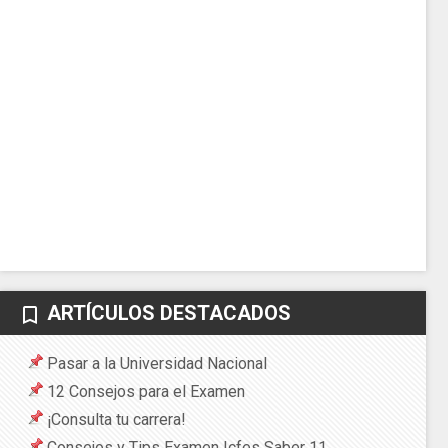
ARTÍCULOS DESTACADOS
bookmark_border
Pasar a la Universidad Nacional
12 Consejos para el Examen
¡Consulta tu carrera!
Consejos y Tips Examen Icfes Saber 11