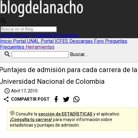
search
Herramientas
Preguntas Frecuentes
Inicio
Portal UNAL
Portal ICFES
Descargas
Foro
Preguntas
Frecuentes
Herramientas
search
Buscar...
Puntajes de admisión para cada carrera de la
Universidad Nacional de Colombia
access_time
Abril 17, 2010
share
COMPARTIR POST
Consulte la
sección de ESTADÍSTICAS
y el aplicativo
¡Consulta tu carrera!
para mayor información sobre
estadísticas y puntajes de admisión.