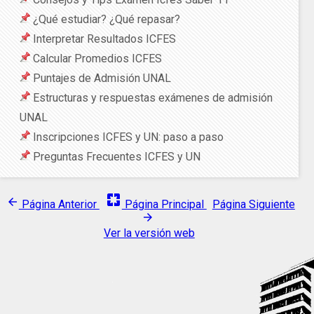
¿Qué estudiar? ¿Qué repasar?
Interpretar Resultados ICFES
Calcular Promedios ICFES
Puntajes de Admisión UNAL
Estructuras y respuestas exámenes de admisión
UNAL
Inscripciones ICFES y UN: paso a paso
Preguntas Frecuentes ICFES y UN
pages
arrow_back
Página Anterior
Página Principal
Página Siguiente
arrow_forward
Ver la versión web