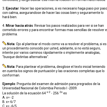
3.
Ejecutar
: Hacer las operaciones, si es necesario haga paso por paso
con calma, asegurandose de hacer las cosas bien y seguramente lo
hará bien.
4.
Mirar hacia atrás
: Revisar los pasos realizados para ver si se han
cometido errores y para encontrar formas mas sencillas de resolver e
problema.
Nota
: Ojo al plantear el modo como va a resolver el problema, si es
un procedimiento conocido por usted, adelante, si no está seguro,
intente por varios caminos rápidamente o implemente analogías,
"busque distintas alternativas".
Nota
: Para plantear el problema, desglose el texto inicial teniendo
en cuenta los signos de puntuación y las oraciones completas que lo
conforman.
Ejemplo
: Pregunta del examen de admisión para pregrados de la
Universidad Nacional de Colombia Periodo I -2009.
x-2
2x
La solución de la ecuación 64
- 256
es
A. x= -2
B. x= 6/7
C. x= -6/5