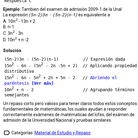
Ejemplo
: Tambien del examen de admisión 2009-1 de la Unal
La expresión
(5n-2)3n - (5n-2)(n-1)
es equivalente a
2
A. 10n
- 13n + 2
B. n-1
2
C. 3n
- 3n
2
D. 10n
+ n -2
Solución
(5n-2)3n - (5n-2)(n-1)          // Expresión dada

2
2
15n
 - 6n - (5n
 - 2n -5n + 2)  // Aplicando propiedad 
distributiva

2
2
15n
 - 6n - 5n
 + 2n + 5n - 2   // 
Abriendo el 
paréntesis 
[Ver más]
2
10n
 + n - 2                    // Agrupando términos 
Un repaso corto pero valioso para tener claros todos estos conceptos
fundamentales de matemáticas, los cuales ayudan a responder
correctamente exámenes de matématicas del Icfes, del exámen de
admisión de la Universidad Nacional y pruebas similares.
label_outline
Categorías:
Material de Estudio y Repaso