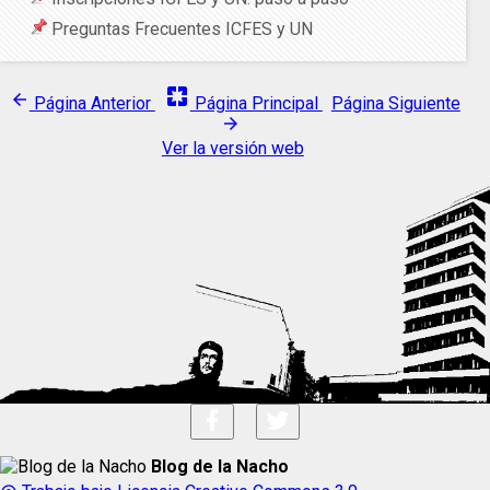
Preguntas Frecuentes ICFES y UN
pages
arrow_back
Página Anterior
Página Principal
Página Siguiente
arrow_forward
Ver la versión web
Blog de la Nacho