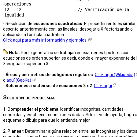
operaciones

12 = 12                       // Verificación de la 
- Resolución de
ecuaciones cuadráticas
: El procedimiento es similar 
descrito anteriormente con las lineales, despejar a X factorizando o
aplicando la fórmula cuadrática.
Click aquí para más información y ejemplos.
Nota:
Por lo general no se trabajan en exámenes tipo Icfes con
ecuaciones de orden superior, es decir, donde el mayor exponente de 
X es igual o superior a 3.
-
Áreas y perímetros de polígonos regulares
:
Click aquí (Wikipedia)
o
aquí (GeoKa)
-
Soluciones a sistemas de ecuaciones 2 x 2
:
Click aquí
Solución de problemas
1.
Comprender el problema
: Identificar incognitas, cantidades
conocidas y establecer condiciones dadas. Si le sirve de ayuda, haga 
esquema o dibujo para que lo entienda mejor.
2.
Planear
: Determinar algúna relación entre las incognitas y los dato
conocidos, y luego buscar esa misma relación en forma matemática.