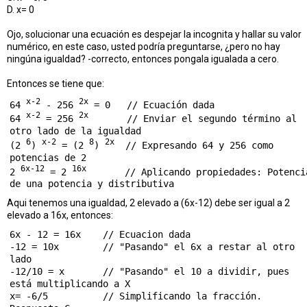
D. x= 0
Ojo, solucionar una ecuación es despejar la incognita y hallar su valor
numérico, en este caso, usted podría preguntarse, ¿pero no hay
ningúna igualdad? -correcto, entonces pongala igualada a cero.
Entonces se tiene que:
x-2
2x
64 
 - 256 
 = 0   // Ecuación dada

x-2
2x
64 
 = 256 
       // Enviar el segundo término al 
otro lado de la igualdad

6
x-2
8
2x
(2 
) 
 = (2 
) 
  // Expresando 64 y 256 como 
potencias de 2

6x-12
16x
2 
 = 2 
       // Aplicando propiedades: Potencia
Aqui tenemos una igualdad, 2 elevado a (6x-12) debe ser igual a 2
elevado a 16x, entonces:
6x - 12 = 16x    // Ecuacion dada

-12 = 10x        // "Pasando" el 6x a restar al otro 
lado

-12/10 = x       // "Pasando" el 10 a dividir, pues 
está multiplicando a X

x= -6/5          // Simplificando la fracción. 