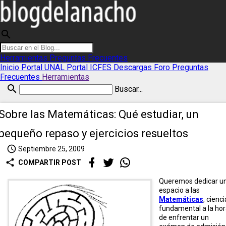
search
Herramientas
Preguntas Frecuentes
Inicio
Portal UNAL
Portal ICFES
Descargas
Foro
Preguntas
Frecuentes
Herramientas
search
Buscar...
Sobre las Matemáticas: Qué estudiar, un
pequeño repaso y ejercicios resueltos
access_time
Septiembre 25, 2009
share
COMPARTIR POST
Queremos dedicar u
espacio a las
Matemáticas
, cienci
fundamental a la ho
de enfrentar un