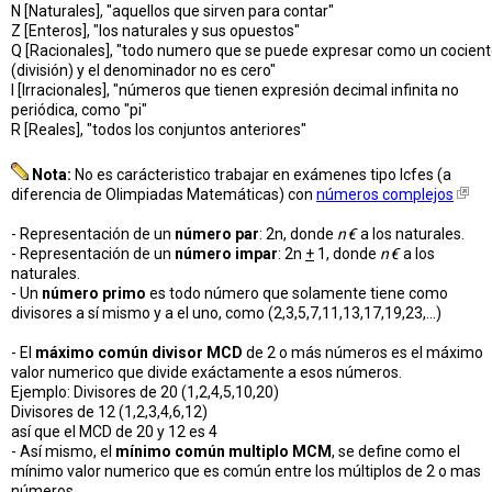
N [Naturales], "aquellos que sirven para contar"
Z [Enteros], "los naturales y sus opuestos"
Q [Racionales], "todo numero que se puede expresar como un cocien
(división) y el denominador no es cero"
I [Irracionales], "números que tienen expresión decimal infinita no
periódica, como "pi"
R [Reales], "todos los conjuntos anteriores"
Nota:
No es carácteristico trabajar en exámenes tipo Icfes (a
diferencia de Olimpiadas Matemáticas) con
números complejos
- Representación de un
número par
: 2n, donde
n€
a los naturales.
- Representación de un
número impar
: 2n
+
1, donde
n€
a los
naturales.
- Un
número primo
es todo número que solamente tiene como
divisores a sí mismo y a el uno, como (2,3,5,7,11,13,17,19,23,...)
- El
máximo común divisor MCD
de 2 o más números es el máximo
valor numerico que divide exáctamente a esos números.
Ejemplo: Divisores de 20 (1,2,4,5,10,20)
Divisores de 12 (1,2,3,4,6,12)
así que el MCD de 20 y 12 es 4
- Así mismo, el
mínimo común multiplo MCM
, se define como el
mínimo valor numerico que es común entre los múltiplos de 2 o mas
números.