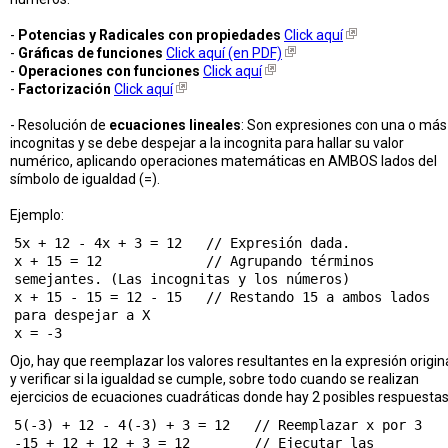
-
Potencias y Radicales con propiedades
Click aquí
-
Gráficas de funciones
Click aquí (en PDF)
-
Operaciones con funciones
Click aquí
-
Factorización
Click aquí
- Resolución de
ecuaciones lineales
: Son expresiones con una o más
incognitas y se debe despejar a la incognita para hallar su valor
numérico, aplicando operaciones matemáticas en AMBOS lados del
símbolo de igualdad (=).
Ejemplo:
5x + 12 - 4x + 3 = 12   // Expresión dada.

x + 15 = 12             // Agrupando términos 
semejantes. (Las incognitas y los números)

x + 15 - 15 = 12 - 15   // Restando 15 a ambos lados 
para despejar a X

Ojo, hay que reemplazar los valores resultantes en la expresión origin
y verificar si la igualdad se cumple, sobre todo cuando se realizan
ejercicios de ecuaciones cuadráticas donde hay 2 posibles respuestas
5(-3) + 12 - 4(-3) + 3 = 12   // Reemplazar x por 3

-15 + 12 + 12 + 3 = 12        // Ejecutar las 