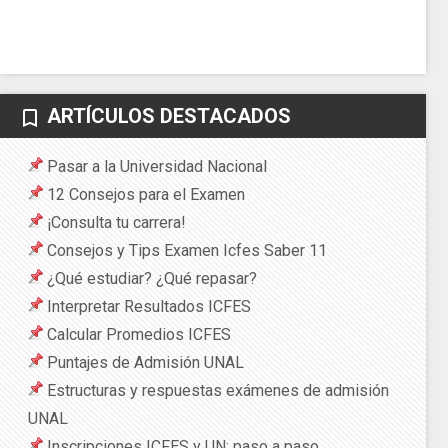
ARTÍCULOS DESTACADOS
bookmark_border
Pasar a la Universidad Nacional
12 Consejos para el Examen
¡Consulta tu carrera!
Consejos y Tips Examen Icfes Saber 11
¿Qué estudiar? ¿Qué repasar?
Interpretar Resultados ICFES
Calcular Promedios ICFES
Puntajes de Admisión UNAL
Estructuras y respuestas exámenes de admisión
UNAL
Inscripciones ICFES y UN: paso a paso