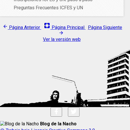
Preguntas Frecuentes ICFES y UN
pages
arrow_back
Página Anterior
Página Principal
Página Siguiente
arrow_forward
Ver la versión web
Blog de la Nacho