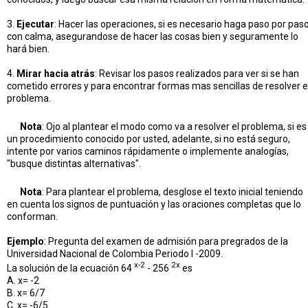
3.
Ejecutar
: Hacer las operaciones, si es necesario haga paso por paso
con calma, asegurandose de hacer las cosas bien y seguramente lo
hará bien.
4.
Mirar hacia atrás
: Revisar los pasos realizados para ver si se han
cometido errores y para encontrar formas mas sencillas de resolver e
problema.
Nota
: Ojo al plantear el modo como va a resolver el problema, si es
un procedimiento conocido por usted, adelante, si no está seguro,
intente por varios caminos rápidamente o implemente analogías,
"busque distintas alternativas".
Nota
: Para plantear el problema, desglose el texto inicial teniendo
en cuenta los signos de puntuación y las oraciones completas que lo
conforman.
Ejemplo
: Pregunta del examen de admisión para pregrados de la
Universidad Nacional de Colombia Periodo I -2009.
x-2
2x
La solución de la ecuación 64
- 256
es
A. x= -2
B. x= 6/7
C. x= -6/5