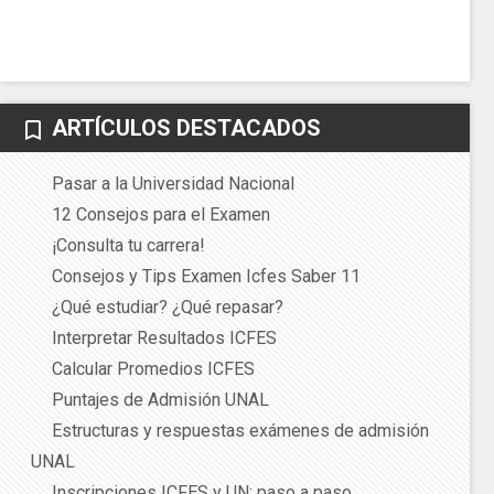
ARTÍCULOS DESTACADOS
bookmark_border
Pasar a la Universidad Nacional
12 Consejos para el Examen
¡Consulta tu carrera!
Consejos y Tips Examen Icfes Saber 11
¿Qué estudiar? ¿Qué repasar?
Interpretar Resultados ICFES
Calcular Promedios ICFES
Puntajes de Admisión UNAL
Estructuras y respuestas exámenes de admisión
UNAL
Inscripciones ICFES y UN: paso a paso