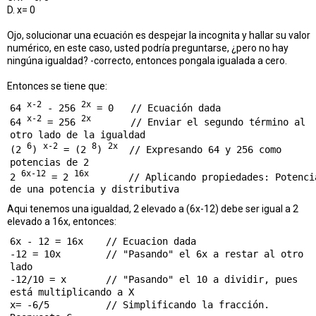
D. x= 0
Ojo, solucionar una ecuación es despejar la incognita y hallar su valor
numérico, en este caso, usted podría preguntarse, ¿pero no hay
ningúna igualdad? -correcto, entonces pongala igualada a cero.
Entonces se tiene que:
x-2
2x
64 
 - 256 
 = 0   // Ecuación dada

x-2
2x
64 
 = 256 
       // Enviar el segundo término al 
otro lado de la igualdad

6
x-2
8
2x
(2 
) 
 = (2 
) 
  // Expresando 64 y 256 como 
potencias de 2

6x-12
16x
2 
 = 2 
       // Aplicando propiedades: Potencia
Aqui tenemos una igualdad, 2 elevado a (6x-12) debe ser igual a 2
elevado a 16x, entonces:
6x - 12 = 16x    // Ecuacion dada

-12 = 10x        // "Pasando" el 6x a restar al otro 
lado

-12/10 = x       // "Pasando" el 10 a dividir, pues 
está multiplicando a X

x= -6/5          // Simplificando la fracción. 