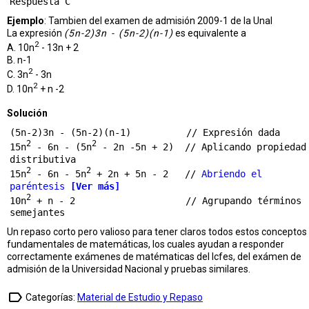
Ejemplo
: Tambien del examen de admisión 2009-1 de la Unal
La expresión
(5n-2)3n - (5n-2)(n-1)
es equivalente a
2
A. 10n
- 13n + 2
B. n-1
2
C. 3n
- 3n
2
D. 10n
+ n -2
Solución
(5n-2)3n - (5n-2)(n-1)          // Expresión dada

2
2
15n
 - 6n - (5n
 - 2n -5n + 2)  // Aplicando propiedad 
distributiva

2
2
15n
 - 6n - 5n
 + 2n + 5n - 2   // 
Abriendo el 
paréntesis 
[Ver más]
2
10n
 + n - 2                    // Agrupando términos 
Un repaso corto pero valioso para tener claros todos estos conceptos
fundamentales de matemáticas, los cuales ayudan a responder
correctamente exámenes de matématicas del Icfes, del exámen de
admisión de la Universidad Nacional y pruebas similares.
label_outline
Categorías:
Material de Estudio y Repaso