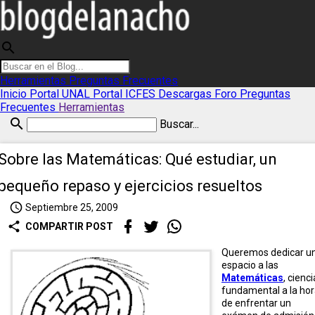
search
Herramientas
Preguntas Frecuentes
Inicio
Portal UNAL
Portal ICFES
Descargas
Foro
Preguntas
Frecuentes
Herramientas
search
Buscar...
Sobre las Matemáticas: Qué estudiar, un
pequeño repaso y ejercicios resueltos
access_time
Septiembre 25, 2009
share
COMPARTIR POST
Queremos dedicar u
espacio a las
Matemáticas
, cienci
fundamental a la ho
de enfrentar un