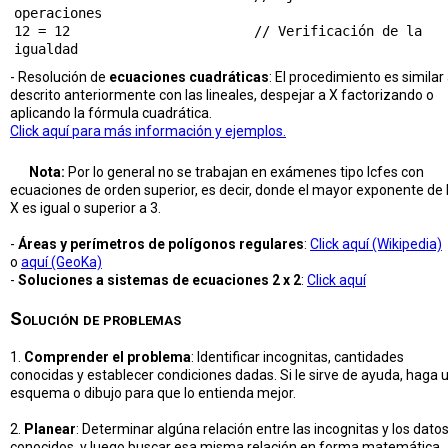
operaciones

12 = 12                       // Verificación de la 
- Resolución de
ecuaciones cuadráticas
: El procedimiento es similar 
descrito anteriormente con las lineales, despejar a X factorizando o
aplicando la fórmula cuadrática.
Click aquí para más información y ejemplos.
Nota:
Por lo general no se trabajan en exámenes tipo Icfes con
ecuaciones de orden superior, es decir, donde el mayor exponente de 
X es igual o superior a 3.
-
Áreas y perímetros de polígonos regulares
:
Click aquí (Wikipedia)
o
aquí (GeoKa)
-
Soluciones a sistemas de ecuaciones 2 x 2
:
Click aquí
Solución de problemas
1.
Comprender el problema
: Identificar incognitas, cantidades
conocidas y establecer condiciones dadas. Si le sirve de ayuda, haga 
esquema o dibujo para que lo entienda mejor.
2.
Planear
: Determinar algúna relación entre las incognitas y los dato
conocidos, y luego buscar esa misma relación en forma matemática.