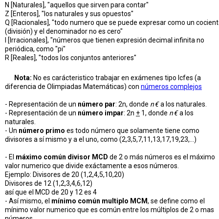
N [Naturales], "aquellos que sirven para contar"
Z [Enteros], "los naturales y sus opuestos"
Q [Racionales], "todo numero que se puede expresar como un cocien
(división) y el denominador no es cero"
I [Irracionales], "números que tienen expresión decimal infinita no
periódica, como "pi"
R [Reales], "todos los conjuntos anteriores"
Nota:
No es carácteristico trabajar en exámenes tipo Icfes (a
diferencia de Olimpiadas Matemáticas) con
números complejos
- Representación de un
número par
: 2n, donde
n€
a los naturales.
- Representación de un
número impar
: 2n
+
1, donde
n€
a los
naturales.
- Un
número primo
es todo número que solamente tiene como
divisores a sí mismo y a el uno, como (2,3,5,7,11,13,17,19,23,...)
- El
máximo común divisor MCD
de 2 o más números es el máximo
valor numerico que divide exáctamente a esos números.
Ejemplo: Divisores de 20 (1,2,4,5,10,20)
Divisores de 12 (1,2,3,4,6,12)
así que el MCD de 20 y 12 es 4
- Así mismo, el
mínimo común multiplo MCM
, se define como el
mínimo valor numerico que es común entre los múltiplos de 2 o mas
números.