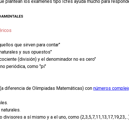
ue plantean los exámenes tipo Icfes ayuda mucho para responde
damentales
éricos
quellos que sirven para contar"
s naturales y sus opuestos"
ociente (división) y el denominador no es cero"
 no periódica, como "pi"
 (a diferencia de Olimpiadas Matemáticas) con
números complej
les.
 naturales.
visores a sí mismo y a el uno, como (2,3,5,7,11,13,17,19,23,...