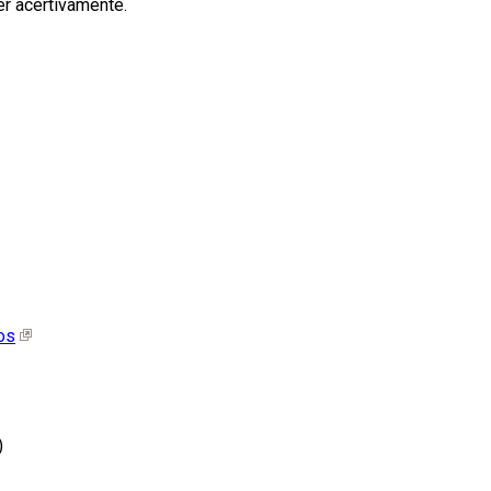
r acertivamente.
os
)