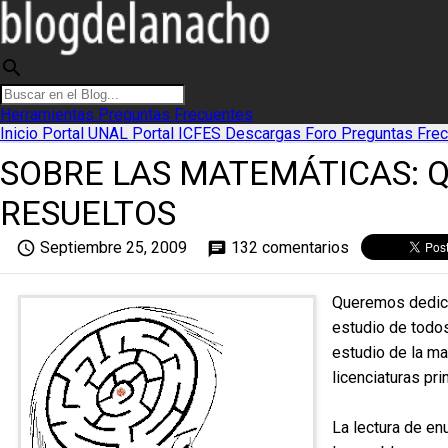
search
Herramientas
Preguntas Frecuentes
Inicio
Portal UNAL
Portal ICFES
Descargas
Foro
Preguntas Fre
SOBRE LAS MATEMÁTICAS: Q
RESUELTOS
access_time
Septiembre 25, 2009
132 comentarios
chat
Queremos dedica
estudio de todo
estudio de la ma
licenciaturas pr
La lectura de en