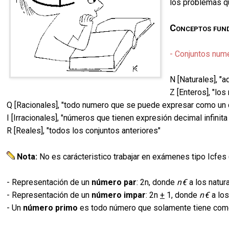
los problemas q
Conceptos fun
- Conjuntos num
N [Naturales], "a
Z [Enteros], "lo
Q [Racionales], "todo numero que se puede expresar como un c
I [Irracionales], "números que tienen expresión decimal infinita
R [Reales], "todos los conjuntos anteriores"
Nota:
No es carácteristico trabajar en exámenes tipo Icfes
- Representación de un
número par
: 2n, donde
n€
a los natura
- Representación de un
número impar
: 2n
+
1, donde
n€
a los
- Un
número primo
es todo número que solamente tiene como di