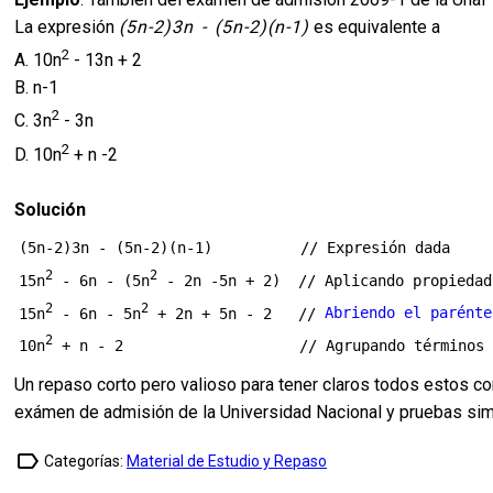
La expresión
(5n-2)3n - (5n-2)(n-1)
es equivalente a
2
A. 10n
- 13n + 2
B. n-1
2
C. 3n
- 3n
2
D. 10n
+ n -2
Solución
(5n-2)3n - (5n-2)(n-1)          // Expresión dada

2
2
15n
 - 6n - (5n
 - 2n -5n + 2)  // Aplicando propiedad
2
2
15n
 - 6n - 5n
 + 2n + 5n - 2   // 
Abriendo el parénte
2
10n
Un repaso corto pero valioso para tener claros todos estos 
exámen de admisión de la Universidad Nacional y pruebas sim
label_outline
Categorías:
Material de Estudio y Repaso