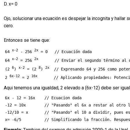
D. x= 0
Ojo, solucionar una ecuación es despejar la incognita y hallar
cero.
Entonces se tiene que:
x-2
2x
64 
 - 256 
 = 0   // Ecuación dada

x-2
2x
64 
 = 256 
       // Enviar el segundo término al o
6
x-2
8
2x
(2 
) 
 = (2 
) 
  // Expresando 64 y 256 como poten
6x-12
16x
2 
 = 2 
Aqui tenemos una igualdad, 2 elevado a (6x-12) debe ser igual
6x - 12 = 16x    // Ecuacion dada

-12 = 10x        // "Pasando" el 6x a restar al otro l
-12/10 = x       // "Pasando" el 10 a dividir, pues es
Ejemplo
: Tambien del examen de admisión 2009-1 de la Unal