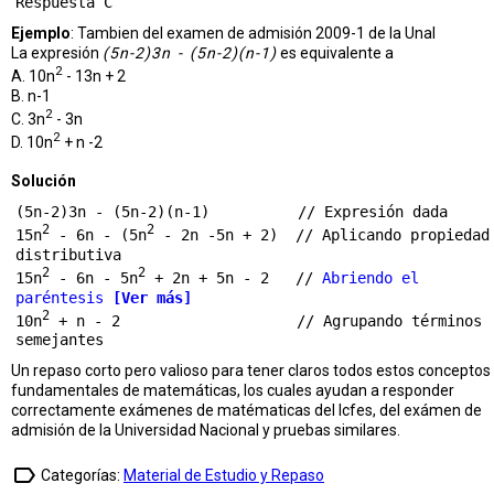
Ejemplo
: Tambien del examen de admisión 2009-1 de la Unal
La expresión
(5n-2)3n - (5n-2)(n-1)
es equivalente a
2
A. 10n
- 13n + 2
B. n-1
2
C. 3n
- 3n
2
D. 10n
+ n -2
Solución
(5n-2)3n - (5n-2)(n-1)          // Expresión dada

2
2
15n
 - 6n - (5n
 - 2n -5n + 2)  // Aplicando propiedad 
distributiva

2
2
15n
 - 6n - 5n
 + 2n + 5n - 2   // 
Abriendo el 
paréntesis 
[Ver más]
2
10n
 + n - 2                    // Agrupando términos 
Un repaso corto pero valioso para tener claros todos estos conceptos
fundamentales de matemáticas, los cuales ayudan a responder
correctamente exámenes de matématicas del Icfes, del exámen de
admisión de la Universidad Nacional y pruebas similares.
label_outline
Categorías:
Material de Estudio y Repaso