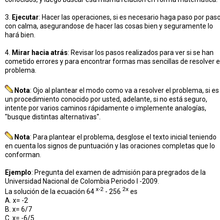
3.
Ejecutar
: Hacer las operaciones, si es necesario haga paso por paso
con calma, asegurandose de hacer las cosas bien y seguramente lo
hará bien.
4.
Mirar hacia atrás
: Revisar los pasos realizados para ver si se han
cometido errores y para encontrar formas mas sencillas de resolver e
problema.
Nota
: Ojo al plantear el modo como va a resolver el problema, si es
un procedimiento conocido por usted, adelante, si no está seguro,
intente por varios caminos rápidamente o implemente analogías,
"busque distintas alternativas".
Nota
: Para plantear el problema, desglose el texto inicial teniendo
en cuenta los signos de puntuación y las oraciones completas que lo
conforman.
Ejemplo
: Pregunta del examen de admisión para pregrados de la
Universidad Nacional de Colombia Periodo I -2009.
x-2
2x
La solución de la ecuación 64
- 256
es
A. x= -2
B. x= 6/7
C. x= -6/5