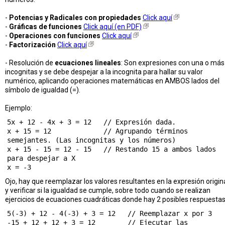
-
Potencias y Radicales con propiedades
Click aquí
-
Gráficas de funciones
Click aquí (en PDF)
-
Operaciones con funciones
Click aquí
-
Factorización
Click aquí
- Resolución de
ecuaciones lineales
: Son expresiones con una o más
incognitas y se debe despejar a la incognita para hallar su valor
numérico, aplicando operaciones matemáticas en AMBOS lados del
símbolo de igualdad (=).
Ejemplo:
5x + 12 - 4x + 3 = 12   // Expresión dada.

x + 15 = 12             // Agrupando términos 
semejantes. (Las incognitas y los números)

x + 15 - 15 = 12 - 15   // Restando 15 a ambos lados 
para despejar a X

Ojo, hay que reemplazar los valores resultantes en la expresión origin
y verificar si la igualdad se cumple, sobre todo cuando se realizan
ejercicios de ecuaciones cuadráticas donde hay 2 posibles respuestas
5(-3) + 12 - 4(-3) + 3 = 12   // Reemplazar x por 3

-15 + 12 + 12 + 3 = 12        // Ejecutar las 