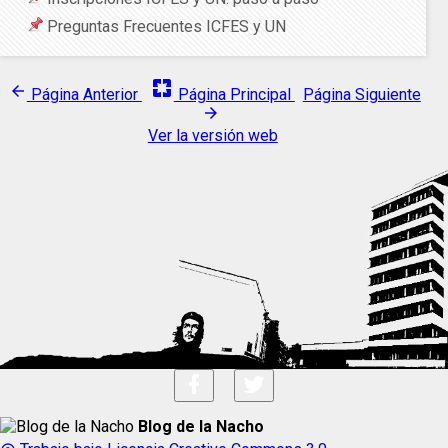
Preguntas Frecuentes ICFES y UN
pages
arrow_back
Página Anterior
Página Principal
Página Siguiente
arrow_forward
Ver la versión web
Blog de la Nacho