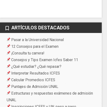
ARTÍCULOS DESTACADOS
bookmark_border
Pasar a la Universidad Nacional
12 Consejos para el Examen
¡Consulta tu carrera!
Consejos y Tips Examen Icfes Saber 11
¿Qué estudiar? ¿Qué repasar?
Interpretar Resultados ICFES
Calcular Promedios ICFES
Puntajes de Admisión UNAL
Estructuras y respuestas exámenes de admisión
UNAL
Inscripciones ICFES y UN: paso a paso