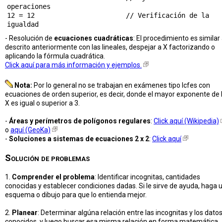
operaciones

12 = 12                       // Verificación de la 
- Resolución de
ecuaciones cuadráticas
: El procedimiento es similar 
descrito anteriormente con las lineales, despejar a X factorizando o
aplicando la fórmula cuadrática.
Click aquí para más información y ejemplos.
Nota:
Por lo general no se trabajan en exámenes tipo Icfes con
ecuaciones de orden superior, es decir, donde el mayor exponente de 
X es igual o superior a 3.
-
Áreas y perímetros de polígonos regulares
:
Click aquí (Wikipedia)
o
aquí (GeoKa)
-
Soluciones a sistemas de ecuaciones 2 x 2
:
Click aquí
Solución de problemas
1.
Comprender el problema
: Identificar incognitas, cantidades
conocidas y establecer condiciones dadas. Si le sirve de ayuda, haga 
esquema o dibujo para que lo entienda mejor.
2.
Planear
: Determinar algúna relación entre las incognitas y los dato
conocidos, y luego buscar esa misma relación en forma matemática.