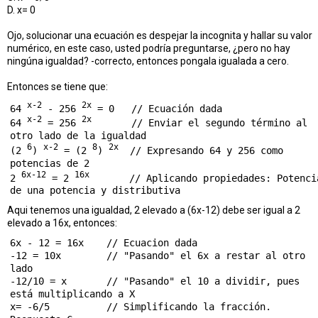
D. x= 0
Ojo, solucionar una ecuación es despejar la incognita y hallar su valor
numérico, en este caso, usted podría preguntarse, ¿pero no hay
ningúna igualdad? -correcto, entonces pongala igualada a cero.
Entonces se tiene que:
x-2
2x
64 
 - 256 
 = 0   // Ecuación dada

x-2
2x
64 
 = 256 
       // Enviar el segundo término al 
otro lado de la igualdad

6
x-2
8
2x
(2 
) 
 = (2 
) 
  // Expresando 64 y 256 como 
potencias de 2

6x-12
16x
2 
 = 2 
       // Aplicando propiedades: Potencia
Aqui tenemos una igualdad, 2 elevado a (6x-12) debe ser igual a 2
elevado a 16x, entonces:
6x - 12 = 16x    // Ecuacion dada

-12 = 10x        // "Pasando" el 6x a restar al otro 
lado

-12/10 = x       // "Pasando" el 10 a dividir, pues 
está multiplicando a X

x= -6/5          // Simplificando la fracción. 