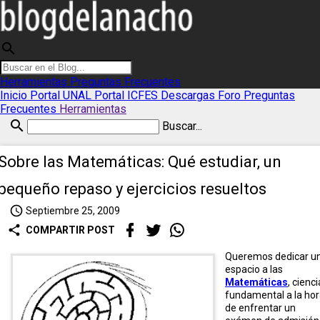
search
Herramientas
Preguntas Frecuentes
Inicio
Portal UNAL
Portal ICFES
Descargas
Foro
Preguntas
Frecuentes
Herramientas
search
Buscar...
Sobre las Matemáticas: Qué estudiar, un
pequeño repaso y ejercicios resueltos
access_time
Septiembre 25, 2009
share
COMPARTIR POST
Queremos dedicar u
espacio a las
Matemáticas
, cienci
fundamental a la ho
de enfrentar un