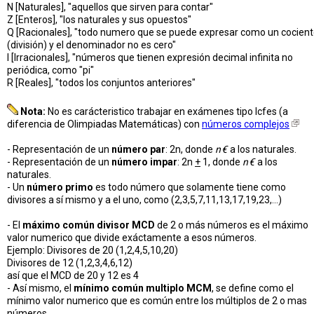
N [Naturales], "aquellos que sirven para contar"
Z [Enteros], "los naturales y sus opuestos"
Q [Racionales], "todo numero que se puede expresar como un cocien
(división) y el denominador no es cero"
I [Irracionales], "números que tienen expresión decimal infinita no
periódica, como "pi"
R [Reales], "todos los conjuntos anteriores"
Nota:
No es carácteristico trabajar en exámenes tipo Icfes (a
diferencia de Olimpiadas Matemáticas) con
números complejos
- Representación de un
número par
: 2n, donde
n€
a los naturales.
- Representación de un
número impar
: 2n
+
1, donde
n€
a los
naturales.
- Un
número primo
es todo número que solamente tiene como
divisores a sí mismo y a el uno, como (2,3,5,7,11,13,17,19,23,...)
- El
máximo común divisor MCD
de 2 o más números es el máximo
valor numerico que divide exáctamente a esos números.
Ejemplo: Divisores de 20 (1,2,4,5,10,20)
Divisores de 12 (1,2,3,4,6,12)
así que el MCD de 20 y 12 es 4
- Así mismo, el
mínimo común multiplo MCM
, se define como el
mínimo valor numerico que es común entre los múltiplos de 2 o mas
números.