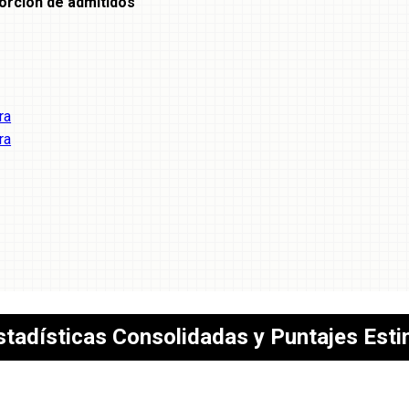
orción de admitidos
ra
ra
stadísticas Consolidadas y Puntajes Est