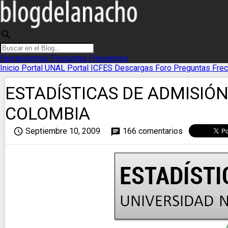
search
Herramientas
Preguntas Frecuentes
Inicio
Portal UNAL
Portal ICFES
Descargas
Foro
Preguntas Fre
ESTADÍSTICAS DE ADMISIÓ
COLOMBIA
access_time
Septiembre 10, 2009
166 comentarios
chat