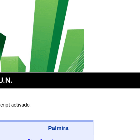
U.N.
ript activado.
Palmira