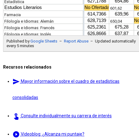
Recursos relacionados
send
Mayor información sobre el cuadro de estadísticas
consolidadas
touch_app
Consulte individualmente su carrera de interés
play_circle_filled
Videoblog: ¿Alcanza mi puntaje?