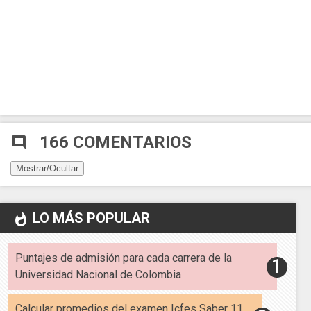
166 COMENTARIOS
comment
Mostrar/Ocultar
LO MÁS POPULAR
whatshot
Puntajes de admisión para cada carrera de la
Universidad Nacional de Colombia
Calcular promedios del examen Icfes Saber 11