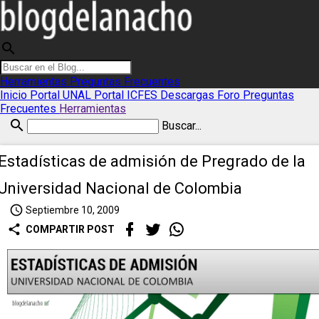
search
Herramientas
Preguntas Frecuentes
Inicio
Portal UNAL
Portal ICFES
Descargas
Foro
Preguntas
Frecuentes
Herramientas
search
Buscar...
Estadísticas de admisión de Pregrado de la
Universidad Nacional de Colombia
access_time
Septiembre 10, 2009
share
COMPARTIR POST