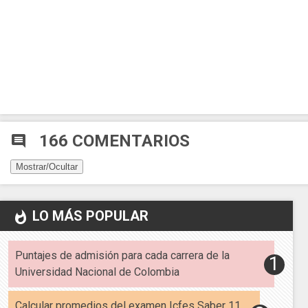
166 COMENTARIOS
comment
Mostrar/Ocultar
LO MÁS POPULAR
whatshot
Puntajes de admisión para cada carrera de la
Universidad Nacional de Colombia
Calcular promedios del examen Icfes Saber 11