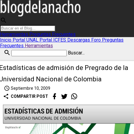
search
Herramientas
Preguntas Frecuentes
Inicio
Portal UNAL
Portal ICFES
Descargas
Foro
Preguntas
Frecuentes
Herramientas
search
Buscar...
Estadísticas de admisión de Pregrado de la
Universidad Nacional de Colombia
access_time
Septiembre 10, 2009
share
COMPARTIR POST