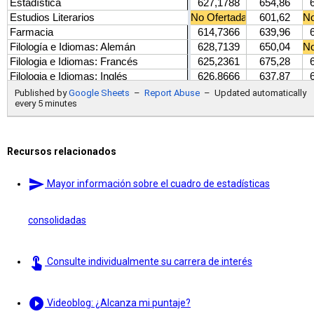
Recursos relacionados
send
Mayor información sobre el cuadro de estadísticas
consolidadas
touch_app
Consulte individualmente su carrera de interés
play_circle_filled
Videoblog: ¿Alcanza mi puntaje?