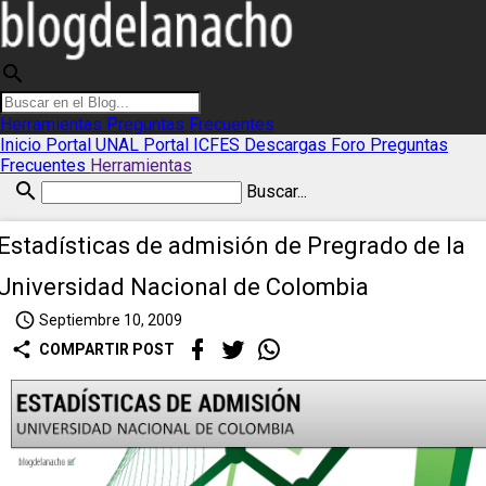
search
Herramientas
Preguntas Frecuentes
Inicio
Portal UNAL
Portal ICFES
Descargas
Foro
Preguntas
Frecuentes
Herramientas
search
Buscar...
Estadísticas de admisión de Pregrado de la
Universidad Nacional de Colombia
access_time
Septiembre 10, 2009
share
COMPARTIR POST