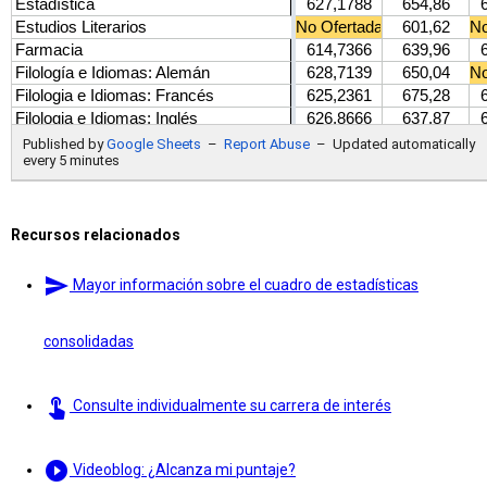
Recursos relacionados
send
Mayor información sobre el cuadro de estadísticas
consolidadas
touch_app
Consulte individualmente su carrera de interés
play_circle_filled
Videoblog: ¿Alcanza mi puntaje?