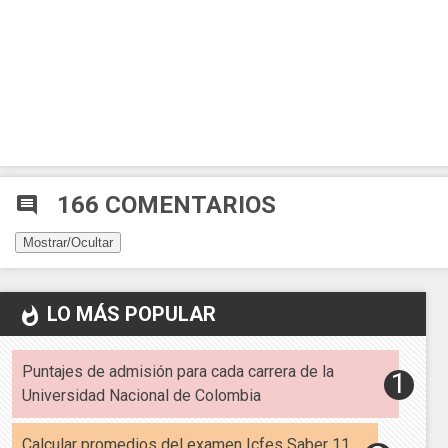
166 COMENTARIOS
comment
Mostrar/Ocultar
LO MÁS POPULAR
whatshot
Puntajes de admisión para cada carrera de la
Universidad Nacional de Colombia
Calcular promedios del examen Icfes Saber 11