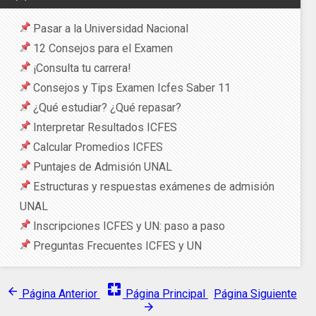
Pasar a la Universidad Nacional
12 Consejos para el Examen
¡Consulta tu carrera!
Consejos y Tips Examen Icfes Saber 11
¿Qué estudiar? ¿Qué repasar?
Interpretar Resultados ICFES
Calcular Promedios ICFES
Puntajes de Admisión UNAL
Estructuras y respuestas exámenes de admisión
UNAL
Inscripciones ICFES y UN: paso a paso
Preguntas Frecuentes ICFES y UN
pages
arrow_back
Página Anterior
Página Principal
Página Siguiente
arrow_forward