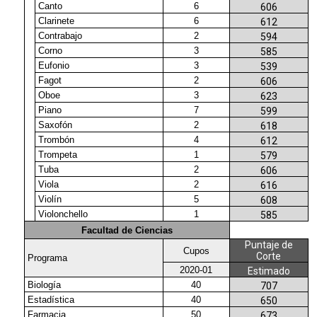
Canto
6
606
Clarinete
6
612
Contrabajo
2
594
Corno
3
585
Eufonio
3
539
Fagot
2
606
Oboe
3
623
Piano
7
599
Saxofón
2
618
Trombón
4
612
Trompeta
1
579
Tuba
2
606
Viola
2
616
Violín
5
608
Violonchello
1
585
Facultad de Ciencias
Puntaje de
Cupos
Corte
Programa
2020-01
Estimado
Biología
40
707
Estadística
40
650
Farmacia
50
673