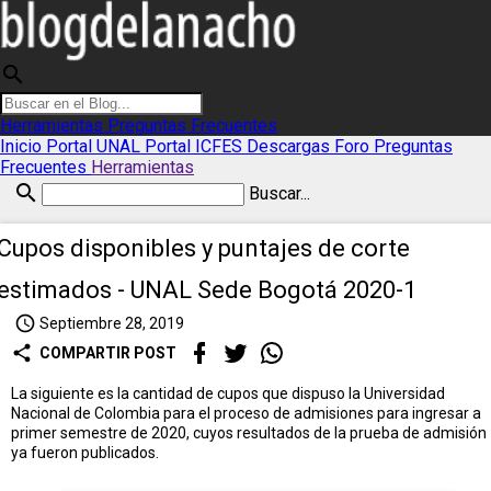
search
Herramientas
Preguntas Frecuentes
Inicio
Portal UNAL
Portal ICFES
Descargas
Foro
Preguntas
Frecuentes
Herramientas
search
Buscar...
Cupos disponibles y puntajes de corte
estimados - UNAL Sede Bogotá 2020-1
access_time
Septiembre 28, 2019
share
COMPARTIR POST
La siguiente es la cantidad de cupos que dispuso la Universidad
Nacional de Colombia para el proceso de admisiones para ingresar a
primer semestre de 2020, cuyos resultados de la prueba de admisión
ya fueron publicados.