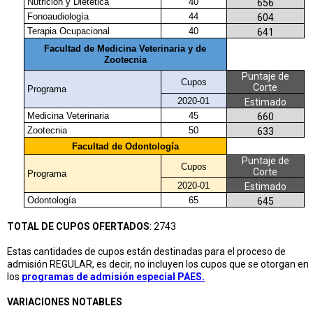
Nutrición y Dietética
40
656
Fonoaudiología
44
604
Terapia Ocupacional
40
641
Facultad de Medicina Veterinaria y de
Zootecnia
Puntaje de
Cupos
Corte
Programa
2020-01
Estimado
Medicina Veterinaria
45
660
Zootecnia
50
633
Facultad de Odontología
Puntaje de
Cupos
Corte
Programa
2020-01
Estimado
Odontología
65
645
TOTAL DE CUPOS OFERTADOS
: 2743
Estas cantidades de cupos están destinadas para el proceso de
admisión REGULAR, es decir, no incluyen los cupos que se otorgan en
los
programas de admisión especial PAES.
VARIACIONES NOTABLES