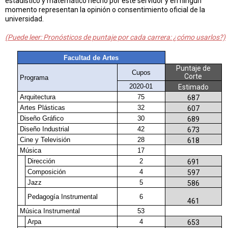
estadístico y matemático hecho por este servidor y en ningún
momento representan la opinión o consentimiento oficial de la
universidad.
(Puede leer: Pronósticos de puntaje por cada carrera: ¿cómo usarlos?)
Facultad de Artes
Puntaje de
Cupos
Corte
Programa
2020-01
Estimado
Arquitectura
75
687
Artes Plásticas
32
607
Diseño Gráfico
30
689
Diseño Industrial
42
673
Cine y Televisión
28
618
Música
17
Dirección
2
691
Composición
4
597
Jazz
5
586
Pedagogía Instrumental
6
461
Música Instrumental
53
Arpa
4
653