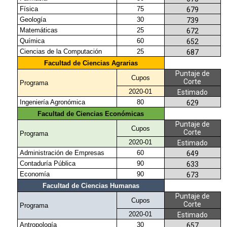
Física
75
679
Geología
30
739
Matemáticas
25
672
Química
60
652
Ciencias de la Computación
25
687
Facultad de Ciencias Agrarias
Puntaje de
Cupos
Corte
Programa
2020-01
Estimado
Ingeniería Agronómica
80
629
Facultad de Ciencias Económicas
Puntaje de
Cupos
Corte
Programa
2020-01
Estimado
Administración de Empresas
60
649
Contaduría Pública
90
633
Economía
90
673
Facultad de Ciencias Humanas
Puntaje de
Cupos
Corte
Programa
2020-01
Estimado
Antropología
30
657