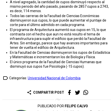
A nivel agregado, la cantidad de cupos disminuyó respecto al
mismo periodo del año pasado, pasando de 2857 cupos a 2743,
es decir, 114 menos.
Todos las carreras de la Facultad de Ciencias Económicas
disminuyeron sus cupos, lo que puede aumentar el puntaje de
corte para el último admitido en cada programa.
El programa de Arquitectura aumentó sus cupos en 15, lo que
contrasta con el hecho que aun no está resulto el tema de
infraestructura para suplir el edificio que perdió la Facultad de
Artes. Sin embargo, parece que hay avances importantes para
tener de vuelta el edificio de Arquitectura.
En la Facultad de Ciencias disminuyeron los cupos de Estadística
y Matemáticas e incrementaron los de Biología y Física.
El único programa de la Facultad de Ciencias Humanas que
disminuyó sus cupos fue Psicología (-15 cupos).
label_outline
Categorías:
Universidad Nacional de Colombia
share
COMPARTIR POST
PUBLICADO POR
FELIPE CALVO