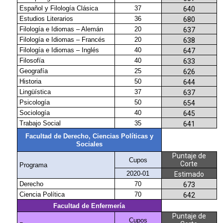
Español y Filología Clásica
37
640
Estudios Literarios
36
680
Filología e Idiomas – Alemán
20
637
Filología e Idiomas – Francés
20
638
Filología e Idiomas – Inglés
40
647
Filosofía
40
633
Geografía
25
626
Historia
50
644
Lingüística
37
637
Psicología
50
654
Sociología
40
645
Trabajo Social
35
641
Facultad de Derecho, Ciencias Políticas y
Sociales
Puntaje de
Cupos
Corte
Programa
2020-01
Estimado
Derecho
70
673
Ciencia Política
70
642
Facultad de Enfermería
Puntaje de
Cupos