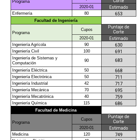
Corte
Programa
2020-01
Estimado
Enfermería
80
653
Facultad de Ingeniería
Puntaje de
Cupos
Corte
Programa
2020-01
Estimado
Ingeniería Agrícola
90
630
Ingeniería Civil
100
691
Ingeniería de Sistemas y
683
90
Computación
Ingeniería Eléctrica
50
668
Ingeniería Electrónica
50
711
Ingeniería Industrial
42
717
Ingeniería Mecánica
70
695
Ingeniería Mecatrónica
40
759
Ingeniería Química
115
686
Facultad de Medicina
Puntaje de
Cupos
Corte
Programa
2020-01
Estimado
Medicina
120
749