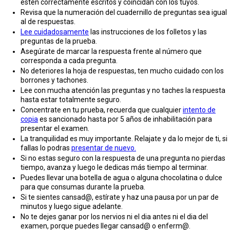
estén correctamente escritos y coincidan con los tuyos.
Revisa que la numeración del cuadernillo de preguntas sea igual
al de respuestas.
Lee cuidadosamente
las instrucciones de los folletos y las
preguntas de la prueba.
Asegúrate de marcar la respuesta frente al número que
corresponda a cada pregunta.
No deteriores la hoja de respuestas, ten mucho cuidado con los
borrones y tachones.
Lee con mucha atención las preguntas y no taches la respuesta
hasta estar totalmente seguro.
Concentrate en tu prueba, recuerda que cualquier
intento de
copia
es sancionado hasta por 5 años de inhabilitación para
presentar el examen.
La tranquilidad es muy importante. Relajate y da lo mejor de ti, si
fallas lo podras
presentar de nuevo.
Si no estas seguro con la respuesta de una pregunta no pierdas
tiempo, avanza y luego le dedicas más tiempo al terminar.
Puedes llevar una botella de agua o alguna chocolatina o dulce
para que consumas durante la prueba.
Si te sientes cansad@, estírate y haz una pausa por un par de
minutos y luego sigue adelante.
No te dejes ganar por los nervios ni el dia antes ni el dia del
examen, porque puedes llegar cansad@ o enferm@.