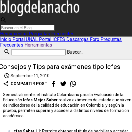
search
Herramientas
Preguntas Frecuentes
Inicio
Portal UNAL
Portal ICFES
Descargas
Foro
Preguntas
Frecuentes
Herramientas
search
Buscar...
Consejos y Tips para exámenes tipo Icfes
access_time
Septiembre 11, 2010
share
COMPARTIR POST
Semestralmente, el Instituto Colombiano para la Evaluación de la
Educación
Icfes Mejor Saber
realiza exámenes de estado que sirven
de indicadores de la calidad de educación en Colombia, y según la
prueba, permiten superar y acceder a distintos niveles de formación
académica:
Icfes Saber 11:
Permite obtener el título de bachiller y acceder