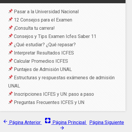
Pasar a la Universidad Nacional
12 Consejos para el Examen
¡Consulta tu carrera!
Consejos y Tips Examen Icfes Saber 11
¿Qué estudiar? ¿Qué repasar?
Interpretar Resultados ICFES
Calcular Promedios ICFES
Puntajes de Admisión UNAL
Estructuras y respuestas exámenes de admisión
UNAL
Inscripciones ICFES y UN: paso a paso
Preguntas Frecuentes ICFES y UN
pages
arrow_back
Página Anterior
Página Principal
Página Siguiente
arrow_forward