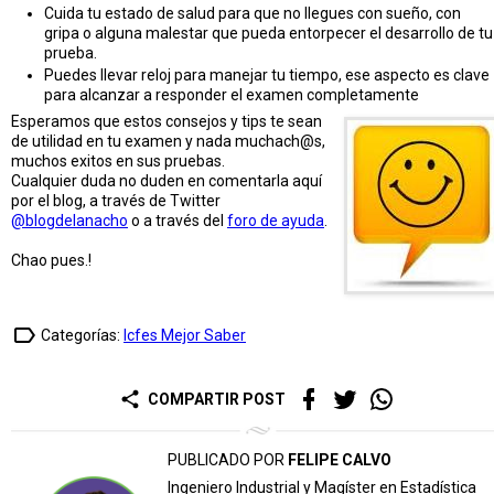
Cuida tu estado de salud para que no llegues con sueño, con
gripa o alguna malestar que pueda entorpecer el desarrollo de tu
prueba.
Puedes llevar reloj para manejar tu tiempo, ese aspecto es clave
para alcanzar a responder el examen completamente
Esperamos que estos consejos y tips te sean
de utilidad en tu examen y nada muchach@s,
muchos exitos en sus pruebas.
Cualquier duda no duden en comentarla aquí
por el blog, a través de Twitter
@blogdelanacho
o a través del
foro de ayuda
.
Chao pues.!
label_outline
Categorías:
Icfes Mejor Saber
share
COMPARTIR POST
PUBLICADO POR
FELIPE CALVO
Ingeniero Industrial y Magíster en Estadística