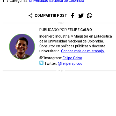
label_outline
Categorías:
Universidad Nacional de Colombia
share
COMPARTIR POST
PUBLICADO POR
FELIPE CALVO
Ingeniero Industrial y Magíster en Estadística
de la Universidad Nacional de Colombia.
Consultor en políticas públicas y docente
universitario.
Conoce más de mi trabajo.
Instagram:
Felipe Calvo
Twitter:
@feliperspicuo