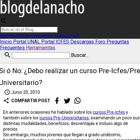
search
Herramientas
Preguntas Frecuentes
Inicio
Portal UNAL
Portal ICFES
Descargas
Foro
Preguntas
Frecuentes
Herramientas
search
Buscar...
Si ó No: ¿Debo realizar un curso Pre-Icfes/Pre
Universitario?
access_time
Junio 20, 2010
share
COMPARTIR POST
En anteriores ocasiones he hablado sobre los
cursos Pre-Icfes
y
también sobre los
cursos Pre-Universitarios
, examinando un poco sus
distintas modalidades, beneficios, desventajas e incluso algo de
precios.
Sin embargo, muchos jóvenes que llegan a grado undécimo,