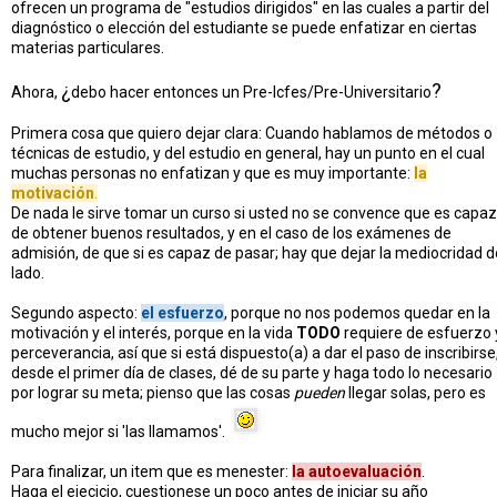
ofrecen un programa de "estudios dirigidos" en las cuales a partir del
diagnóstico o elección del estudiante se puede enfatizar en ciertas
materias particulares.
¿
?
Ahora,
debo hacer entonces un Pre-Icfes/Pre-Universitario
Primera cosa que quiero dejar clara: Cuando hablamos de métodos o
técnicas de estudio, y del estudio en general, hay un punto en el cual
muchas personas no enfatizan y que es muy importante:
la
motivación
.
De nada le sirve tomar un curso si usted no se convence que es capaz
de obtener buenos resultados, y en el caso de los exámenes de
admisión, de que si es capaz de pasar; hay que dejar la mediocridad d
lado.
Segundo aspecto:
el esfuerzo
, porque no nos podemos quedar en la
motivación y el interés, porque en la vida
TODO
requiere de esfuerzo 
perceverancia, así que si está dispuesto(a) a dar el paso de inscribirse
desde el primer día de clases, dé de su parte y haga todo lo necesario
por lograr su meta; pienso que las cosas
pueden
llegar solas, pero es
mucho mejor si 'las llamamos'.
Para finalizar, un item que es menester:
la autoevaluación
.
Haga el ejecicio, cuestionese un poco antes de iniciar su año