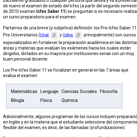
bachilleres graduados o cualquier persona que desea y va a presenta
de nuevo el examen de estado del Icfes (a partir del segundo semest
de 2010 examen
Icfes Saber 11
) se preguntan si es necesario realiza
un curso preparatorio para el examen.
Partamos de una breve (y subjetiva) definición: los Pre-Icfes Saber 11
Pre-Universitarios (
Unal
y
Udea
principalmente) son cursos
especializados en fortalecer la preparación académica en las distinta
áreas y materias que evalúan los exámenes hacia los cuales están
dirigidos, dictados en su mayoría por instituciones serias con un muy
buen personal docente.
Los Pre-Icfes Saber 11 se focalizan en general en las 7 áreas que
evalua el examen:
Matemáticas
Lenguaje
Ciencias Sociales
Filosofía
Bilogía
Física
Quimica
Adicionalmente, algunos programas de los cursos incluyen preparaci
en Inglés y en la materia que el estudiante seleccione del component
flexible del examen, es decir, de las llamadas 'profundizaciones'.