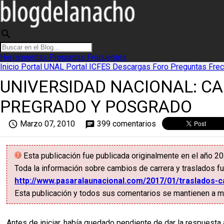
search
Herramientas
Preguntas Frecuentes
Inicio
Portal UNAL
Portal ICFES
Descargas
Foro
Preguntas Fre
UNIVERSIDAD NACIONAL: C
PREGRADO Y POSGRADO
access_time
Marzo 07, 2010
399 comentarios
chat
Esta publicación fue publicada originalmente en el año 2
Toda la información sobre cambios de carrera y traslados fu
http://www.pasaralaunacional.com/2017/01/traslados-c
Esta publicación y todos sus comentarios se mantienen a mo
Antes de iniciar, había quedado pendiente de dar la respuesta a