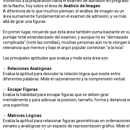
Volvemos a la preparación hacia el examen de admisión en pregrado
de la Nacho, hoy sobre el área de
Análisis de Imagen
.
A diferencia de lo que muchos piensan, el análisis de imagen es un
área sumamente fundamental en el examen de admisión, y va más
allá de girar una figuras.
En primer lugar, recuerde que ésta área también suma bastante en s
puntaje total estandarizado del examen, y aunque no es "demasiado
complicada" (note las comillas), muchas personas aún no le otorgan l
relevancia que merece y bajo el argot popular contestan "a la loca".
Las principales aptitudes que evalua y mide esta área son:
Relaciones Analógicas
:
Evalúa la aptitud para descubir la relación lógica que existe entre
diferentes palabras. Mide el razonamiento y la comprensión verbal.
Encajar Figuras
:
Evalúa la habilidad para encajar figuras que se deben girar
mentalmente y para adecuar la posición, tamaño, forma y distancia e
una superficie.
Matrices Lógicas
:
Evalúa la aptitud para relacionar figuras geométricas en ordenacione
seriales y analógicas en un espacio de representación gráfico. Mide el