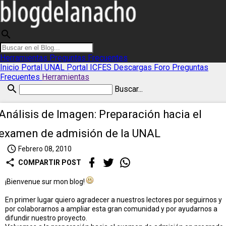
search
Herramientas
Preguntas Frecuentes
Inicio
Portal UNAL
Portal ICFES
Descargas
Foro
Preguntas
Frecuentes
Herramientas
search
Buscar...
Análisis de Imagen: Preparación hacia el
examen de admisión de la UNAL
access_time
Febrero 08, 2010
share
COMPARTIR POST
¡Bienvenue sur mon blog!
En primer lugar quiero agradecer a nuestros lectores por seguirnos y
por colaborarnos a ampliar esta gran comunidad y por ayudarnos a
difundir nuestro proyecto.