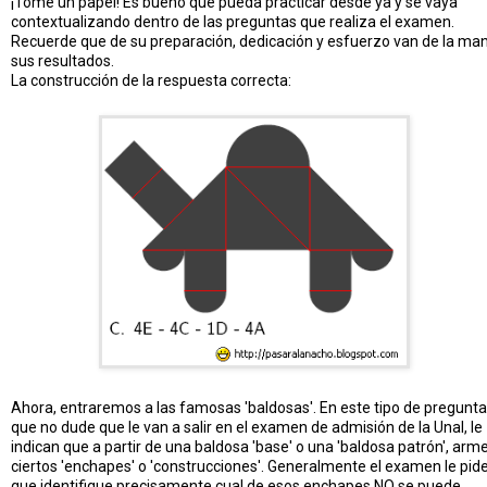
¡Tome un papel! Es bueno que pueda practicar desde ya y se vaya
contextualizando dentro de las preguntas que realiza el examen.
Recuerde que de su preparación, dedicación y esfuerzo van de la ma
sus resultados.
La construcción de la respuesta correcta:
Ahora, entraremos a las famosas 'baldosas'. En este tipo de pregunta
que no dude que le van a salir en el examen de admisión de la Unal, le
indican que a partir de una baldosa 'base' o una 'baldosa patrón', arm
ciertos 'enchapes' o 'construcciones'. Generalmente el examen le pid
que identifique precisamente cual de esos enchapes NO se puede