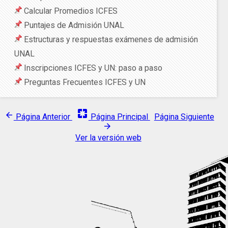
Calcular Promedios ICFES
Puntajes de Admisión UNAL
Estructuras y respuestas exámenes de admisión
UNAL
Inscripciones ICFES y UN: paso a paso
Preguntas Frecuentes ICFES y UN
pages
arrow_back
Página Anterior
Página Principal
Página Siguiente
arrow_forward
Ver la versión web