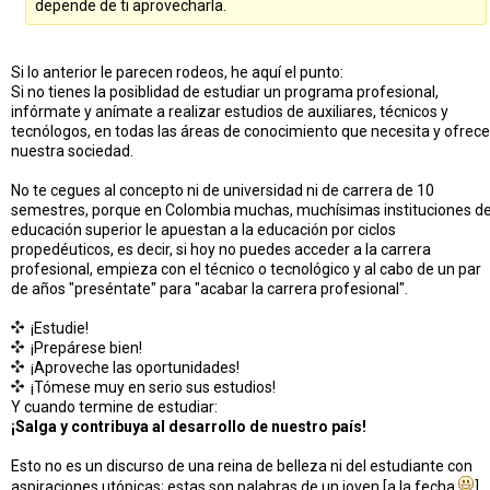
depende de ti aprovecharla.
Si lo anterior le parecen rodeos, he aquí el punto:
Si no tienes la posiblidad de estudiar un programa profesional,
infórmate y anímate a realizar estudios de auxiliares, técnicos y
tecnólogos, en todas las áreas de conocimiento que necesita y ofrece
nuestra sociedad.
No te cegues al concepto ni de universidad ni de carrera de 10
semestres, porque en Colombia muchas, muchísimas instituciones d
educación superior le apuestan a la educación por ciclos
propedéuticos, es decir, si hoy no puedes acceder a la carrera
profesional, empieza con el técnico o tecnológico y al cabo de un par
de años "preséntate" para "acabar la carrera profesional".
¡Estudie!
¡Prepárese bien!
¡Aproveche las oportunidades!
¡Tómese muy en serio sus estudios!
Y cuando termine de estudiar:
¡Salga y contribuya al desarrollo de nuestro país!
Esto no es un discurso de una reina de belleza ni del estudiante con
aspiraciones utópicas; estas son palabras de un joven [a la fecha
]