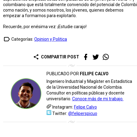
colombiano que está totalmente convencido del potencial de Colomb
como nación, y somos nosotros, los jóvenes, quienes debemos
empezar a formarnos para explotarlo.
Recuerde, por enésima vez: ¡Estudie carajo!
label_outline
Categorías:
Opinion y Politica
share
COMPARTIR POST
PUBLICADO POR
FELIPE CALVO
Ingeniero Industrial y Magíster en Estadística
de la Universidad Nacional de Colombia.
Consultor en políticas públicas y docente
universitario.
Conoce más de mi trabajo.
Instagram:
Felipe Calvo
Twitter:
@feliperspicuo