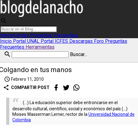
search
Herramientas
Preguntas Frecuentes
Inicio
Portal UNAL
Portal ICFES
Descargas
Foro
Preguntas
Frecuentes
Herramientas
search
Buscar...
Colgando en tus manos
access_time
Febrero 11, 2010
share
COMPARTIR POST
(...) La educación superior debe entroncarse en el
desarrollo cultural, científico, social y económico del país (...)
Moises Wasserman Lerner, rector de la
Universidad Nacional de
Colombia