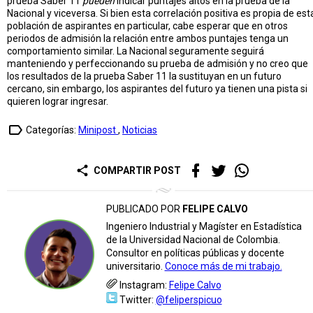
prueba Saber 11
pueden
indicar puntajes altos en la prueba de la
Nacional y viceversa. Si bien esta correlación positiva es propia de est
población de aspirantes en particular, cabe esperar que en otros
periodos de admisión la relación entre ambos puntajes tenga un
comportamiento similar. La Nacional seguramente seguirá
manteniendo y perfeccionando su prueba de admisión y no creo que
los resultados de la prueba Saber 11 la sustituyan en un futuro
cercano, sin embargo, los aspirantes del futuro ya tienen una pista si
quieren lograr ingresar.
label_outline
Categorías:
Minipost
,
Noticias
share
COMPARTIR POST
PUBLICADO POR
FELIPE CALVO
Ingeniero Industrial y Magíster en Estadística
de la Universidad Nacional de Colombia.
Consultor en políticas públicas y docente
universitario.
Conoce más de mi trabajo.
Instagram:
Felipe Calvo
Twitter:
@feliperspicuo