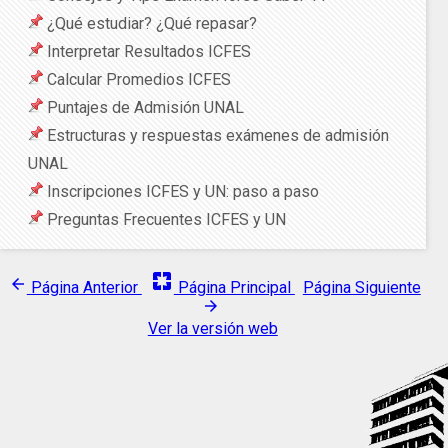
¿Qué estudiar? ¿Qué repasar?
Interpretar Resultados ICFES
Calcular Promedios ICFES
Puntajes de Admisión UNAL
Estructuras y respuestas exámenes de admisión
UNAL
Inscripciones ICFES y UN: paso a paso
Preguntas Frecuentes ICFES y UN
pages
arrow_back
Página Anterior
Página Principal
Página Siguiente
arrow_forward
Ver la versión web