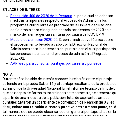
identificación personal.
ENLACES DE INTERÉS
Resolución 400 de 2020 de la Rectoría
, por la cual se adoptan
medidas temporales respecto al Proceso de Admisión a los
programas curriculares de pregrado de la Universidad Nacional
de Colombia para el segundo periodo académico de 2020 en el
marco de la emergencia sanitaria por causa del COVID-19
Modelo de admisión 2020-02
, con el instructivo técnico sobre
el procedimiento llevado a cabo por la Dirección Nacional de
Admisiones para la obtención del puntaje con el cual participarán
las personas inscritas en el proceso de admisión a Pregrado
2020-02.
APP Web para consultar puntajes por carrera y por sede
NOTA
Durante años ha sido de interés conocer la relación entre el puntaje
obtenido en la prueba Saber 11 y el puntaje resultante de la prueba d
admisión de la Universidad Nacional. En el informe técnico del modelo
que se adoptó de forma extraordinaria este semestre, se presenta q
a partir de una muestra de la población total de aspirantes ambos
puntajes tuvieron un coeficiente de correlación de Pearson de 0.8, es
decir,
existe una relación directa y positiva entre ambos puntajes
, 
tal manera que se puede observar que en general puntajes altos en la