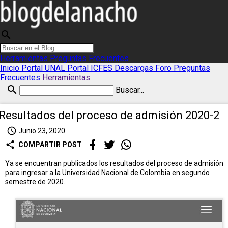
search
Herramientas
Preguntas Frecuentes
Inicio
Portal UNAL
Portal ICFES
Descargas
Foro
Preguntas
Frecuentes
Herramientas
search
Buscar...
Resultados del proceso de admisión 2020-2
access_time
Junio 23, 2020
share
COMPARTIR POST
Ya se encuentran publicados los resultados del proceso de admisión
para ingresar a la Universidad Nacional de Colombia en segundo
semestre de 2020.