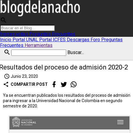
search
Herramientas
Preguntas Frecuentes
Inicio
Portal UNAL
Portal ICFES
Descargas
Foro
Preguntas
Frecuentes
Herramientas
search
Buscar...
Resultados del proceso de admisión 2020-2
access_time
Junio 23, 2020
share
COMPARTIR POST
Ya se encuentran publicados los resultados del proceso de admisión
para ingresar a la Universidad Nacional de Colombia en segundo
semestre de 2020.