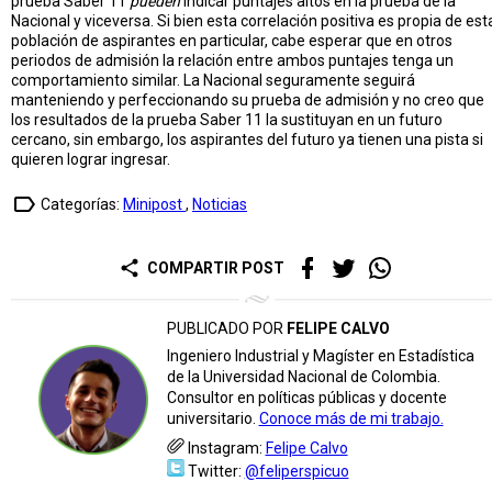
prueba Saber 11
pueden
indicar puntajes altos en la prueba de la
Nacional y viceversa. Si bien esta correlación positiva es propia de est
población de aspirantes en particular, cabe esperar que en otros
periodos de admisión la relación entre ambos puntajes tenga un
comportamiento similar. La Nacional seguramente seguirá
manteniendo y perfeccionando su prueba de admisión y no creo que
los resultados de la prueba Saber 11 la sustituyan en un futuro
cercano, sin embargo, los aspirantes del futuro ya tienen una pista si
quieren lograr ingresar.
label_outline
Categorías:
Minipost
,
Noticias
share
COMPARTIR POST
PUBLICADO POR
FELIPE CALVO
Ingeniero Industrial y Magíster en Estadística
de la Universidad Nacional de Colombia.
Consultor en políticas públicas y docente
universitario.
Conoce más de mi trabajo.
Instagram:
Felipe Calvo
Twitter:
@feliperspicuo