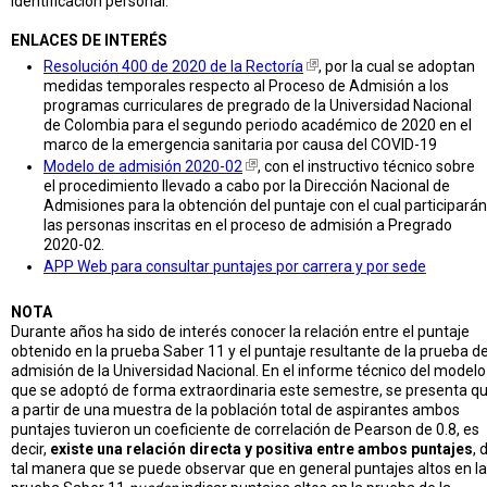
identificación personal.
ENLACES DE INTERÉS
Resolución 400 de 2020 de la Rectoría
, por la cual se adoptan
medidas temporales respecto al Proceso de Admisión a los
programas curriculares de pregrado de la Universidad Nacional
de Colombia para el segundo periodo académico de 2020 en el
marco de la emergencia sanitaria por causa del COVID-19
Modelo de admisión 2020-02
, con el instructivo técnico sobre
el procedimiento llevado a cabo por la Dirección Nacional de
Admisiones para la obtención del puntaje con el cual participarán
las personas inscritas en el proceso de admisión a Pregrado
2020-02.
APP Web para consultar puntajes por carrera y por sede
NOTA
Durante años ha sido de interés conocer la relación entre el puntaje
obtenido en la prueba Saber 11 y el puntaje resultante de la prueba d
admisión de la Universidad Nacional. En el informe técnico del modelo
que se adoptó de forma extraordinaria este semestre, se presenta q
a partir de una muestra de la población total de aspirantes ambos
puntajes tuvieron un coeficiente de correlación de Pearson de 0.8, es
decir,
existe una relación directa y positiva entre ambos puntajes
, 
tal manera que se puede observar que en general puntajes altos en la