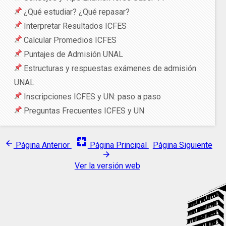
¿Qué estudiar? ¿Qué repasar?
Interpretar Resultados ICFES
Calcular Promedios ICFES
Puntajes de Admisión UNAL
Estructuras y respuestas exámenes de admisión
UNAL
Inscripciones ICFES y UN: paso a paso
Preguntas Frecuentes ICFES y UN
pages
arrow_back
Página Anterior
Página Principal
Página Siguiente
arrow_forward
Ver la versión web