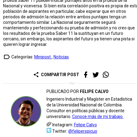
prueba Saber 11
pueden
indicar puntajes altos en la prueba de la
Nacional y viceversa. Si bien esta correlación positiva es propia de est
población de aspirantes en particular, cabe esperar que en otros
periodos de admisión la relación entre ambos puntajes tenga un
comportamiento similar. La Nacional seguramente seguirá
manteniendo y perfeccionando su prueba de admisión y no creo que
los resultados de la prueba Saber 11 la sustituyan en un futuro
cercano, sin embargo, los aspirantes del futuro ya tienen una pista si
quieren lograr ingresar.
label_outline
Categorías:
Minipost
,
Noticias
share
COMPARTIR POST
PUBLICADO POR
FELIPE CALVO
Ingeniero Industrial y Magíster en Estadística
de la Universidad Nacional de Colombia.
Consultor en políticas públicas y docente
universitario.
Conoce más de mi trabajo.
Instagram:
Felipe Calvo
Twitter:
@feliperspicuo