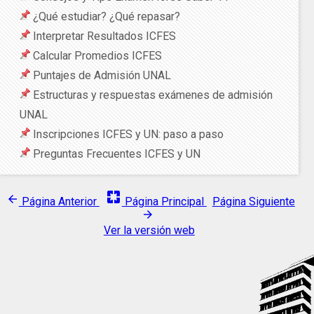
¿Qué estudiar? ¿Qué repasar?
Interpretar Resultados ICFES
Calcular Promedios ICFES
Puntajes de Admisión UNAL
Estructuras y respuestas exámenes de admisión
UNAL
Inscripciones ICFES y UN: paso a paso
Preguntas Frecuentes ICFES y UN
pages
arrow_back
Página Anterior
Página Principal
Página Siguiente
arrow_forward
Ver la versión web