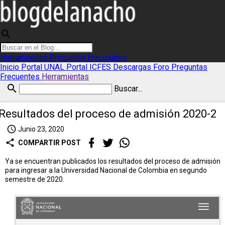
search
Herramientas
Preguntas Frecuentes
Inicio
Portal UNAL
Portal ICFES
Descargas
Foro
Preguntas
Frecuentes
Herramientas
search
Buscar...
Resultados del proceso de admisión 2020-2
access_time
Junio 23, 2020
share
COMPARTIR POST
Ya se encuentran publicados los resultados del proceso de admisión
para ingresar a la Universidad Nacional de Colombia en segundo
semestre de 2020.