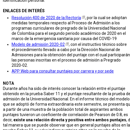
identificación personal.
ENLACES DE INTERÉS
Resolución 400 de 2020 de la Rectoría
, por la cual se adoptan
medidas temporales respecto al Proceso de Admisión a los
programas curriculares de pregrado de la Universidad Nacional
de Colombia para el segundo periodo académico de 2020 en el
marco de la emergencia sanitaria por causa del COVID-19
Modelo de admisión 2020-02
, con el instructivo técnico sobre
el procedimiento llevado a cabo por la Dirección Nacional de
Admisiones para la obtención del puntaje con el cual participarán
las personas inscritas en el proceso de admisión a Pregrado
2020-02.
APP Web para consultar puntajes por carrera y por sede
NOTA
Durante años ha sido de interés conocer la relación entre el puntaje
obtenido en la prueba Saber 11 y el puntaje resultante de la prueba d
admisión de la Universidad Nacional. En el informe técnico del modelo
que se adoptó de forma extraordinaria este semestre, se presenta q
a partir de una muestra de la población total de aspirantes ambos
puntajes tuvieron un coeficiente de correlación de Pearson de 0.8, es
decir,
existe una relación directa y positiva entre ambos puntajes
, 
tal manera que se puede observar que en general puntajes altos en la