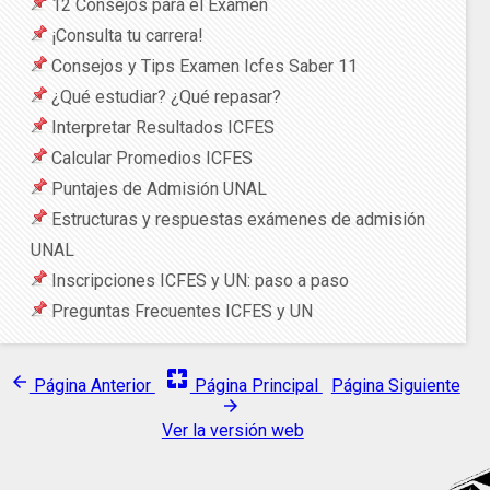
12 Consejos para el Examen
¡Consulta tu carrera!
Consejos y Tips Examen Icfes Saber 11
¿Qué estudiar? ¿Qué repasar?
Interpretar Resultados ICFES
Calcular Promedios ICFES
Puntajes de Admisión UNAL
Estructuras y respuestas exámenes de admisión
UNAL
Inscripciones ICFES y UN: paso a paso
Preguntas Frecuentes ICFES y UN
pages
arrow_back
Página Anterior
Página Principal
Página Siguiente
arrow_forward
Ver la versión web