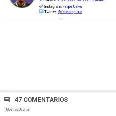
Instagram:
Felipe Calvo
Twitter:
@feliperspicuo
47 COMENTARIOS
comment
Mostrar/Ocultar