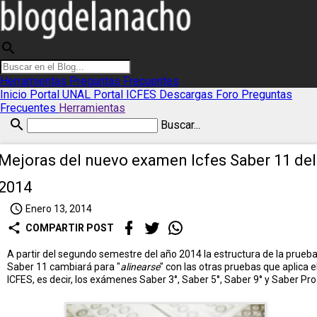
search
Herramientas
Preguntas Frecuentes
Inicio
Portal UNAL
Portal ICFES
Descargas
Foro
Preguntas
Frecuentes
Herramientas
search
Buscar...
Mejoras del nuevo examen Icfes Saber 11 del
2014
access_time
Enero 13, 2014
share
COMPARTIR POST
A partir del segundo semestre del año 2014 la estructura de la prueb
Saber 11 cambiará para "
alinearse
" con las otras pruebas que aplica e
ICFES, es decir, los exámenes Saber 3°, Saber 5°, Saber 9° y Saber Pro