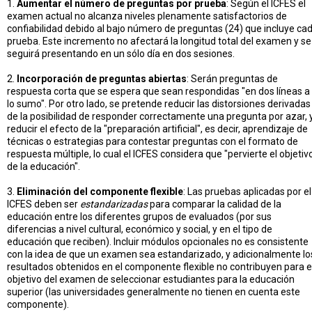
1.
Aumentar el número de preguntas por prueba
: Según el ICFES el
examen actual no alcanza niveles plenamente satisfactorios de
confiabilidad debido al bajo número de preguntas (24) que incluye ca
prueba. Este incremento no afectará la longitud total del examen y se
seguirá presentando en un sólo día en dos sesiones.
2.
Incorporación de preguntas abiertas
: Serán preguntas de
respuesta corta que se espera que sean respondidas "en dos líneas a
lo sumo". Por otro lado, se pretende reducir las distorsiones derivadas
de la posibilidad de responder correctamente una pregunta por azar, 
reducir el efecto de la "preparación artificial", es decir, aprendizaje de
técnicas o estrategias para contestar preguntas con el formato de
respuesta múltiple, lo cual el ICFES considera que "pervierte el objetiv
de la educación".
3.
Eliminación del componente flexible
: Las pruebas aplicadas por el
ICFES deben ser
estandarizadas
para comparar la calidad de la
educación entre los diferentes grupos de evaluados (por sus
diferencias a nivel cultural, económico y social, y en el tipo de
educación que reciben). Incluir módulos opcionales no es consistente
con la idea de que un examen sea estandarizado, y adicionalmente lo
resultados obtenidos en el componente flexible no contribuyen para e
objetivo del examen de seleccionar estudiantes para la educación
superior (las universidades generalmente no tienen en cuenta este
componente).