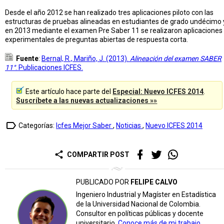
Desde el año 2012 se han realizado tres aplicaciones piloto con las
estructuras de pruebas alineadas en estudiantes de grado undécimo 
en 2013 mediante el examen Pre Saber 11 se realizaron aplicaciones
experimentales de preguntas abiertas de respuesta corta.
Fuente
:
Bernal, R., Mariño, J. (2013).
Alineación del examen SABER
11°
. Publicaciones ICFES.
Este artículo hace parte del
Especial: Nuevo ICFES 2014
.
Suscríbete a las nuevas actualizaciones »»
label_outline
Categorías:
Icfes Mejor Saber
,
Noticias
,
Nuevo ICFES 2014
share
COMPARTIR POST
PUBLICADO POR
FELIPE CALVO
Ingeniero Industrial y Magíster en Estadística
de la Universidad Nacional de Colombia.
Consultor en políticas públicas y docente
universitario.
Conoce más de mi trabajo.