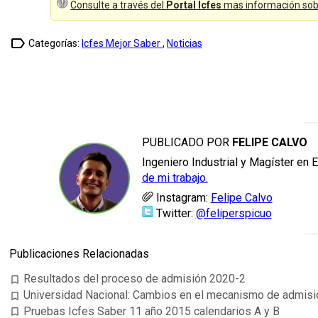
Consulte a través del
Portal Icfes
mas información sobre
label_outline
Categorías:
Icfes Mejor Saber
,
Noticias
PUBLICADO POR
FELIPE CALVO
Ingeniero Industrial y Magíster en 
de mi trabajo.
Instagram:
Felipe Calvo
Twitter:
@feliperspicuo
Publicaciones Relacionadas
Resultados del proceso de admisión 2020-2
bookmark_border
Universidad Nacional: Cambios en el mecanismo de admisió
bookmark_border
Pruebas Icfes Saber 11 año 2015 calendarios A y B
bookmark_border