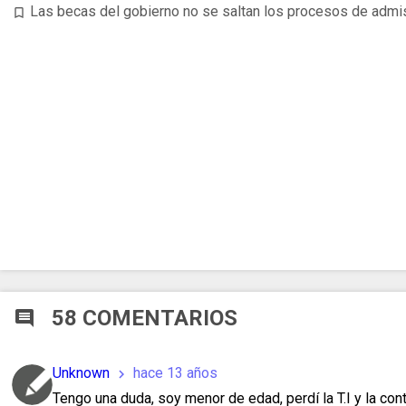
Las becas del gobierno no se saltan los procesos de admi
bookmark_border
58 COMENTARIOS
comment
Unknown
hace 13 años
chevron_right
Tengo una duda, soy menor de edad, perdí la T.I y la con