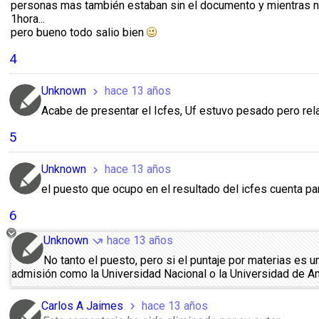
personas mas también estaban sin el documento y mientras
1hora...
pero bueno todo salio bien
4
Unknown
hace 13 años
chevron_right
Acabe de presentar el Icfes, Uf estuvo pesado pero rela
5
Unknown
hace 13 años
chevron_right
el puesto que ocupo en el resultado del icfes cuenta pa
6
Unknown
hace 13 años
call_missed_outgoing
No tanto el puesto, pero si el puntaje por materias es 
admisión como la Universidad Nacional o la Universidad de Ant
Carlos A Jaimes
hace 13 años
chevron_right