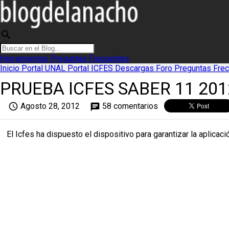
search
Herramientas
Preguntas Frecuentes
Inicio
Portal UNAL
Portal ICFES
Descargas
Foro
Preguntas Fre
PRUEBA ICFES SABER 11 201
access_time
Agosto 28, 2012
58 comentarios
chat
El Icfes ha dispuesto el dispositivo para garantizar la aplicac