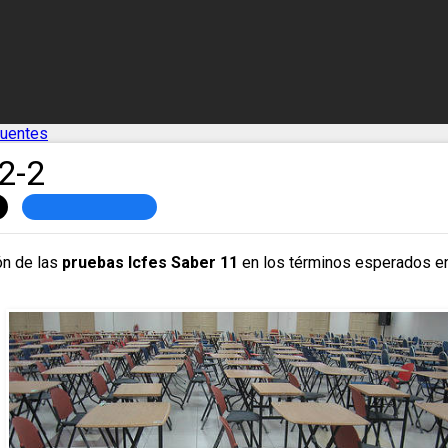
cuentes
2-2
ión de las
pruebas Icfes Saber 11
en los términos esperados en