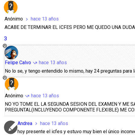
Anónimo
hace 13 años
chevron_right
ACABE DE TERMINAR EL ICFES PERO ME QUEDO UNA DUD
3
Felipe Calvo
hace 13 años
call_missed_outgoing
No lo se, y tengo entendido lo mismo, hay 24 preguntas para
Anónimo
hace 13 años
call_missed_outgoing
NO YO TOME EL LA SEGUNDA SESION DEL EXAMEN Y ME SA
PREGUNTAL(INCLUYENDO COMPONENTE FLEXIBLE) ME CON
Andrea
hace 13 años
chevron_right
hoy presente el icfes y estuvo muy bien el único incon