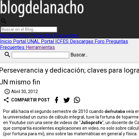
search
Herramientas
Preguntas Frecuentes
Inicio
Portal UNAL
Portal ICFES
Descargas
Foro
Preguntas
Frecuentes
Herramientas
search
Buscar...
Perseverancia y dedicación; claves para logr
UN mismo fin
access_time
Abril 30, 2012
share
COMPARTIR POST
Por allá hacia el segundo semestre de 2010 cuando
disfrutaba
veía e
la universidad un curso de cálculo integral, tuve la fortuna de toparme
en Youtube con una serie de videos de "
Julioprofe
", un docente de Ca
que compartía excelentes explicaciones en video, no solo sobre cálcu
(por fortuna para mi), sino sobre las matemáticas en general y física.