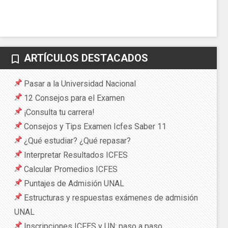
ARTÍCULOS DESTACADOS
bookmark_border
Pasar a la Universidad Nacional
12 Consejos para el Examen
¡Consulta tu carrera!
Consejos y Tips Examen Icfes Saber 11
¿Qué estudiar? ¿Qué repasar?
Interpretar Resultados ICFES
Calcular Promedios ICFES
Puntajes de Admisión UNAL
Estructuras y respuestas exámenes de admisión
UNAL
Inscripciones ICFES y UN: paso a paso