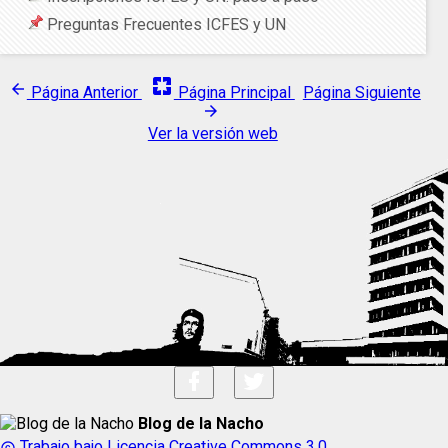
Preguntas Frecuentes ICFES y UN
pages
arrow_back
Página Anterior
Página Principal
Página Siguiente
arrow_forward
Ver la versión web
Blog de la Nacho
Trabajo bajo Licencia Creative Commons 3.0
copyright