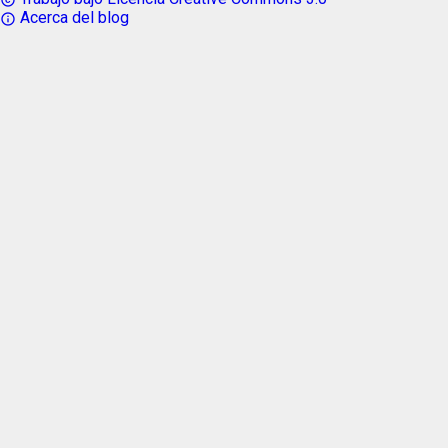
Acerca del blog
info_outline