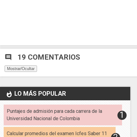
19 COMENTARIOS
comment
Mostrar/Ocultar
LO MÁS POPULAR
whatshot
Puntajes de admisión para cada carrera de la
Universidad Nacional de Colombia
Calcular promedios del examen Icfes Saber 11