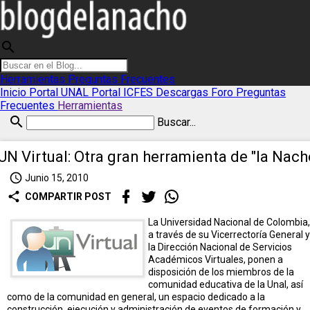
search
Herramientas
Preguntas Frecuentes
Inicio
Portal UNAL
Portal ICFES
Descargas
Foro
Preguntas
Frecuentes
Herramientas
search
Buscar...
UN Virtual: Otra gran herramienta de "la Nach
access_time
Junio 15, 2010
share
COMPARTIR POST
La Universidad Nacional de Colombia,
a través de su Vicerrectoría General y
la Dirección Nacional de Servicios
Académicos Virtuales, ponen a
disposición de los miembros de la
comunidad educativa de la Unal, así
como de la comunidad en general, un espacio dedicado a la
construcción, ejecución y administración de eventos de formación y